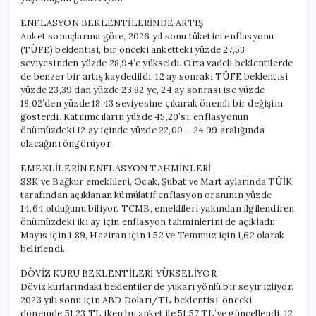
ENFLASYON BEKLENTİLERİNDE ARTIŞ
Anket sonuçlarına göre, 2026 yıl sonu tüketici enflasyonu
(TÜFE) beklentisi, bir önceki anketteki yüzde 27,53
seviyesinden yüzde 28,94’e yükseldi. Orta vadeli beklentilerde
de benzer bir artış kaydedildi. 12 ay sonraki TÜFE beklentisi
yüzde 23,39’dan yüzde 23,82’ye, 24 ay sonrası ise yüzde
18,02’den yüzde 18,43 seviyesine çıkarak önemli bir değişim
gösterdi. Katılımcıların yüzde 45,20’si, enflasyonun
önümüzdeki 12 ay içinde yüzde 22,00 – 24,99 aralığında
olacağını öngörüyor.
EMEKLİLERİN ENFLASYON TAHMİNLERİ
SSK ve Bağkur emeklileri, Ocak, Şubat ve Mart aylarında TÜİK
tarafından açıklanan kümülatif enflasyon oranının yüzde
14,64 olduğunu biliyor. TCMB, emeklileri yakından ilgilendiren
önümüzdeki iki ay için enflasyon tahminlerini de açıkladı:
Mayıs için 1,89, Haziran için 1,52 ve Temmuz için 1,62 olarak
belirlendi.
DÖVİZ KURU BEKLENTİLERİ YÜKSELİYOR
Döviz kurlarındaki beklentiler de yukarı yönlü bir seyir izliyor.
2023 yılı sonu için ABD Doları/TL beklentisi, önceki
dönemde 51,23 TL iken bu anket ile 51,57 TL’ye güncellendi. 12