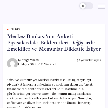
Skip
to
content
HABER
Merkez Bankası’nın Anketi
Piyasalardaki Beklentileri Değiştirdi:
Emekliler ve Memurlar Dikkatle İzliyor
Merkez
By
Tolga Yılmaz
yorumlar kapalı
Bankası’nın
15 Mayıs 2026
2 Min Read
Anketi
Piyasalardaki
Beklentileri
Türkiye Cumhuriyet Merkez Bankası (TCMB), Mayıs ayı
Değiştirdi:
piyasa katılımcıları anketinin sonuçlarını duyurdu. Anket,
Emekliler
ve
finans ve reel sektör temsilcileri ile 70 katılımcının
Memurlar
görüşlerini içeriyor ve emekli ile memur maaş zamlarını
Dikkatle
etkileyen 6 aylık enflasyon farkını da kapsıyor. Sonuçlar,
İzliyor
enflasyon ve döviz kuru beklentilerinde önemli bir artış
için
yaşandığını gösteriyor.