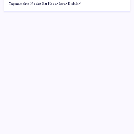
Yapmamakta Neden Bu Kadar Israr Ettiniz?”
SON YAZILAR
Döviz cinsi ticari kredilerde tarihi rekor
Altın fiyatlarında güçlü yükseliş sürüyor: Gram,
çeyrek ve Cumhuriyet altını bugün ne kadar oldu?
Güncel altın fiyatları 7 Ağustos 2026 Cuma…
‘Çerçeve yasa’ teklifi TBMM’de… MHP’li Feti
Yıldız’dan ‘Demirtaş’ sorusuna yanıt: ‘Bekleyin’
Enflasyon saatler sonra açıklanacak! Hemen