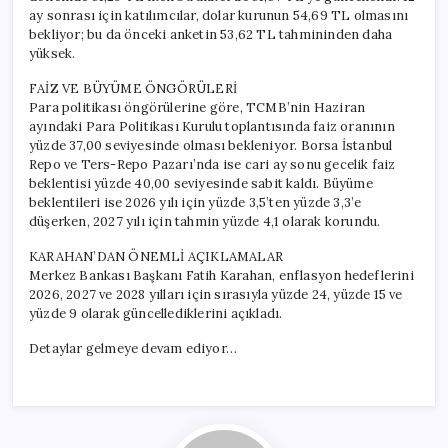
ay sonrası için katılımcılar, dolar kurunun 54,69 TL olmasını
bekliyor; bu da önceki anketin 53,62 TL tahmininden daha
yüksek.
FAİZ VE BÜYÜME ÖNGÖRÜLERİ
Para politikası öngörülerine göre, TCMB’nin Haziran
ayındaki Para Politikası Kurulu toplantısında faiz oranının
yüzde 37,00 seviyesinde olması bekleniyor. Borsa İstanbul
Repo ve Ters-Repo Pazarı’nda ise cari ay sonu gecelik faiz
beklentisi yüzde 40,00 seviyesinde sabit kaldı. Büyüme
beklentileri ise 2026 yılı için yüzde 3,5’ten yüzde 3,3’e
düşerken, 2027 yılı için tahmin yüzde 4,1 olarak korundu.
KARAHAN’DAN ÖNEMLİ AÇIKLAMALAR
Merkez Bankası Başkanı Fatih Karahan, enflasyon hedeflerini
2026, 2027 ve 2028 yılları için sırasıyla yüzde 24, yüzde 15 ve
yüzde 9 olarak güncellediklerini açıkladı.
Detaylar gelmeye devam ediyor…