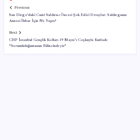
Previous
San Diego’daki Cami Saldırısı Öncesi Şok Edici Detaylar: Saldırganın
Annesi İhbar İçin Ne Yaptı?
Next
CHP İstanbul Gençlik Kolları 19 Mayıs’ı Coşkuyla Kutladı:
“Sorumluluğumuzun Bilincindeyiz”
SON YAZILAR
‘Çerçeve yasa’ teklifi TBMM’de… MHP’li Feti
Yıldız’dan ‘Demirtaş’ sorusuna yanıt: ‘Bekleyin’