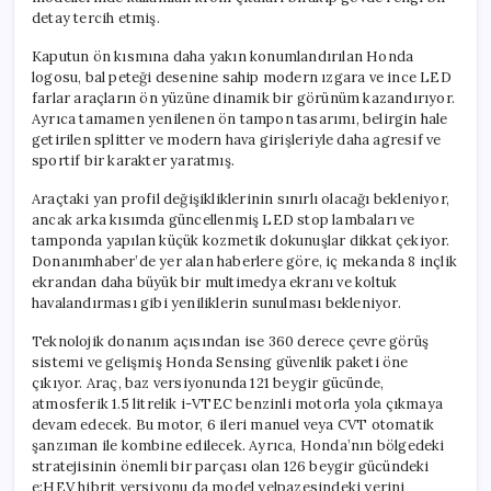
detay tercih etmiş.
Kaputun ön kısmına daha yakın konumlandırılan Honda
logosu, bal peteği desenine sahip modern ızgara ve ince LED
farlar araçların ön yüzüne dinamik bir görünüm kazandırıyor.
Ayrıca tamamen yenilenen ön tampon tasarımı, belirgin hale
getirilen splitter ve modern hava girişleriyle daha agresif ve
sportif bir karakter yaratmış.
Araçtaki yan profil değişikliklerinin sınırlı olacağı bekleniyor,
ancak arka kısımda güncellenmiş LED stop lambaları ve
tamponda yapılan küçük kozmetik dokunuşlar dikkat çekiyor.
Donanımhaber’de yer alan haberlere göre, iç mekanda 8 inçlik
ekrandan daha büyük bir multimedya ekranı ve koltuk
havalandırması gibi yeniliklerin sunulması bekleniyor.
Teknolojik donanım açısından ise 360 derece çevre görüş
sistemi ve gelişmiş Honda Sensing güvenlik paketi öne
çıkıyor. Araç, baz versiyonunda 121 beygir gücünde,
atmosferik 1.5 litrelik i-VTEC benzinli motorla yola çıkmaya
devam edecek. Bu motor, 6 ileri manuel veya CVT otomatik
şanzıman ile kombine edilecek. Ayrıca, Honda’nın bölgedeki
stratejisinin önemli bir parçası olan 126 beygir gücündeki
e:HEV hibrit versiyonu da model yelpazesindeki yerini