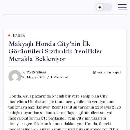
Skip
to
content
HABER
Makyajlı Honda City’nin İlk
Görüntüleri Sızdırıldı: Yenilikler
Merakla Bekleniyor
Makyajlı
By
Tolga Yılmaz
yorumlar kapalı
Honda
20 Mayıs 2026
1 Min Read
City’nin
İlk
Görüntüleri
Honda, Asya pazarında önemli bir yere sahip olan City
Sızdırıldı:
modelinin Hindistan için tamamen yenilenen versiyonunu
Yenilikler
Merakla
tanıtmaya hazırlanıyor. Resmi tanıtım tarihinin 22 Mayıs 2026
Bekleniyor
olduğu duyurulan sedanın, kamuflajsız görüntüleri sosyal
için
medya platformu X’te paylaşıldı. Yeni City’nin tasarım
detayları genellikle ön kısma odaklanıyor. Honda, önceki
modellerinde kullanılan krom çıtaları bırakıp gövde rengi bir