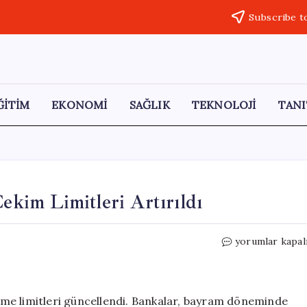
Subscribe t
ĞİTİM
EKONOMİ
SAĞLIK
TEKNOLOJİ
TANI
im Limitleri Artırıldı
Kurban
yorumlar kapal
Bayramı
Öncesi
ATM
Çekim
me limitleri güncellendi. Bankalar, bayram döneminde