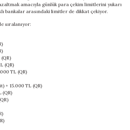
Limitleri
 azaltmak amacıyla günlük para çekim limitlerini yukarı
Artırıldı
klı bankalar arasındaki limitler de dikkat çekiyor.
için
de sıralanıyor:
R)
R)
 (QR)
TL (QR)
5.000 TL (QR)
t) + 15.000 TL (QR)
L (QR)
(QR)
R)
R)