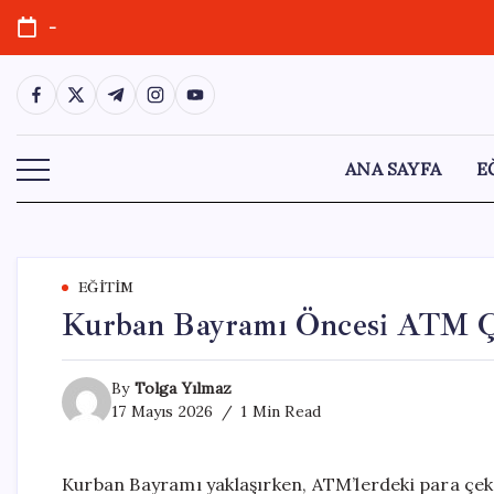
Skip
-
to
content
https://www.facebook.com/
https://twitter.com/
https://t.me/
https://www.instagram.com/
https://youtube.com/
ANA SAYFA
E
EĞITIM
Kurban Bayramı Öncesi ATM Çek
By
Tolga Yılmaz
17 Mayıs 2026
1 Min Read
Kurban Bayramı yaklaşırken, ATM’lerdeki para çek