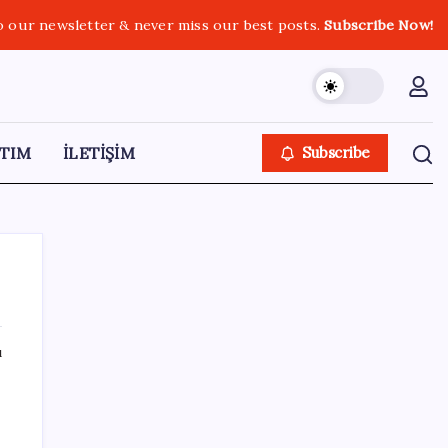
o our newsletter & never miss our best posts.
Subscribe Now!
TIM
İLETİŞİM
Subscribe
ı
SON YAZILAR
Google Pixel Watch 5 Sızdırıldı: İşte
Detaylar