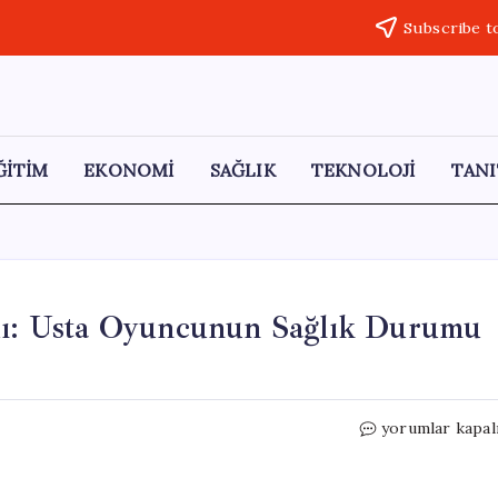
Subscribe t
ĞİTİM
EKONOMİ
SAĞLIK
TEKNOLOJİ
TANI
ldı: Usta Oyuncunun Sağlık Durumu
Kadir
yorumlar kapal
İnanır
Hastaneye
Yatırıldı: