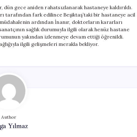
Usta
, dün gece aniden rahatsızlanarak hastaneye kaldırıldı.
Oyuncunun
 tarafından fark edilince Beşiktaş’taki bir hastaneye acil
Sağlık
ilk müdahalenin ardından İnanır, doktorların kararları
Durumu
anatçının sağlık durumuyla ilgili olarak henüz hastane
Merak
rumunun yakından izlenmeye devam ettiği öğrenildi.
Ediliyor
ğlığıyla ilgili gelişmeleri merakla bekliyor.
için
Author
ga Yılmaz