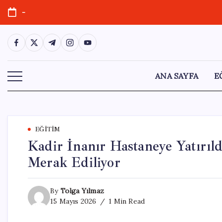
Skip
-
to
content
https://www.facebook.com/
https://twitter.com/
https://t.me/
https://www.instagram.com/
https://youtube.com/
ANA SAYFA
E
EĞITIM
Kadir İnanır Hastaneye Yatırı
Merak Ediliyor
By
Tolga Yılmaz
15 Mayıs 2026
1 Min Read