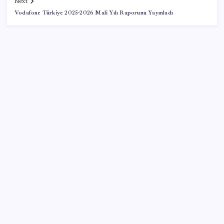
Next
Vodafone Türkiye 2025-2026 Mali Yılı Raporunu Yayınladı
SON YAZILAR
Parayla sebze alamayacağız
Google Pixel Watch 5 Sızdırıldı: İşte Detaylar
Pixel Telefonlara Yapay Zeka Destekli Saat
Tasarımları Geliyor
Çıkarılabilir Bataryalı Telefonlar Geri Dönüyor
Faizsiz ev ve araba alımına kısıtlama