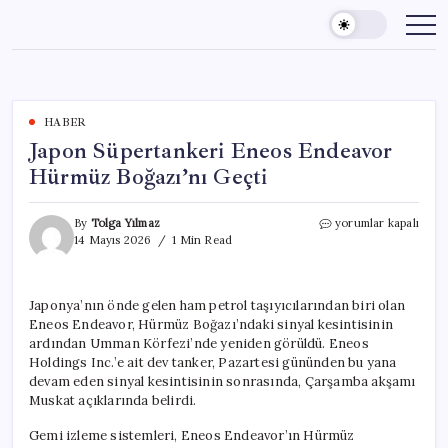
Skip
to
content
HABER
Japon Süpertankeri Eneos Endeavor
Hürmüz Boğazı’nı Geçti
Japon
By
Tolga Yılmaz
yorumlar kapalı
Süpertankeri
14 Mayıs 2026
1 Min Read
Eneos
Endeavor
Hürmüz
Japonya’nın önde gelen ham petrol taşıyıcılarından biri olan
Boğazı’nı
Eneos Endeavor, Hürmüz Boğazı’ndaki sinyal kesintisinin
Geçti
için
ardından Umman Körfezi’nde yeniden görüldü. Eneos
Holdings Inc.’e ait dev tanker, Pazartesi gününden bu yana
devam eden sinyal kesintisinin sonrasında, Çarşamba akşamı
Muskat açıklarında belirdi.
Gemi izleme sistemleri, Eneos Endeavor’ın Hürmüz