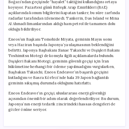
Boğazı’ndan geçişinde “hayalet” taktiğini kullandığını ortaya
koyuyor. Pazartesi günü Birleşik Arap Emirlikleri (BAE)
açıklarında konum bilgilerini kapatan tanker, bu süre zarfında
radarlar tarafından izlenemedi. Tankerin, Das Island ve Mina
Al Ahmadi limanlarından aldığı ham petrol ile tamamen dolu
olduğu bildiriliyor.
Eneos’un Başkanı Tomohide Miyata, geminin Mayıs sonu
veya Haziran başında Japonya’ya ulaşmasının beklendiğini
belirtti. Japonya Başbakanı Sanae Takaichi ve Dışişleri Bakanı
Toshimitsu Motegi de konuyla ilgili açıklamalarda bulundu.
Dışişleri Bakanı Motegi, geminin güvenli geçişi için İran
hükümetine herhangi bir ödeme yapılmadığını vurgularken,
Başbakan Takaichi, Eneos Endeavor’ın başarılı geçişini
kutladığını ve Basra Körfezi’nde hala 39 Japon bağlantılı
geminin sıkışmış durumda olduğunu hatırlattı.
Eneos Endeavor’ın geçişi, uluslararası enerji güvenliği
açısından önemli bir adım olarak değerlendiriliyor. Bu durum,
Japonya’nın enerji tedarik zincirindeki hassas dengeleri de
gözler önüne seriyor.