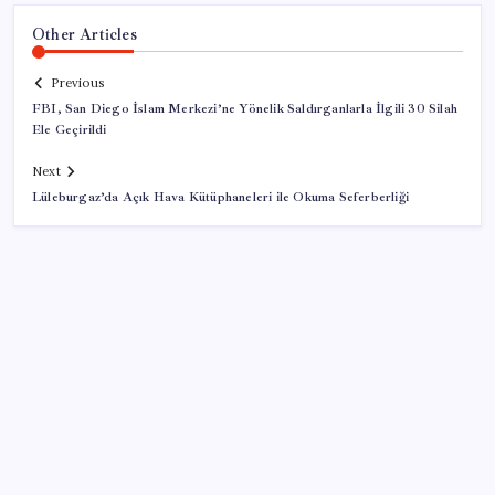
Other Articles
Previous
FBI, San Diego İslam Merkezi’ne Yönelik Saldırganlarla İlgili 30 Silah
Ele Geçirildi
Next
Lüleburgaz’da Açık Hava Kütüphaneleri ile Okuma Seferberliği
SON YAZILAR
Çıkarılabilir Bataryalı Telefonlar Geri Dönüyor