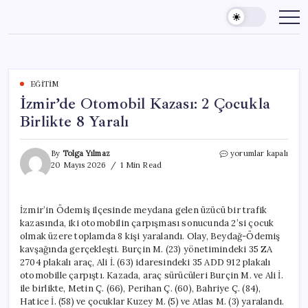
Skip
to
content
EĞITIM
İzmir’de Otomobil Kazası: 2 Çocukla
Birlikte 8 Yaralı
İzmir’de
By
Tolga Yılmaz
yorumlar kapalı
Otomobil
20 Mayıs 2026
1 Min Read
Kazası:
2
Çocukla
İzmir’in Ödemiş ilçesinde meydana gelen üzücü bir trafik
Birlikte
kazasında, iki otomobilin çarpışması sonucunda 2’si çocuk
8
Yaralı
olmak üzere toplamda 8 kişi yaralandı. Olay, Beydağ-Ödemiş
için
kavşağında gerçekleşti. Burçin M. (23) yönetimindeki 35 ZA
2704 plakalı araç, Ali İ. (63) idaresindeki 35 ADD 912 plakalı
otomobille çarpıştı. Kazada, araç sürücüleri Burçin M. ve Ali İ.
ile birlikte, Metin Ç. (66), Perihan Ç. (60), Bahriye Ç. (84),
Hatice İ. (58) ve çocuklar Kuzey M. (5) ve Atlas M. (3) yaralandı.