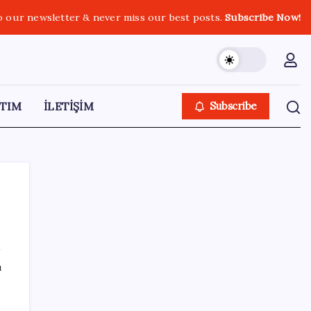
o our newsletter & never miss our best posts.
Subscribe Now!
TIM
İLETİŞİM
Subscribe
SON YAZILAR
ı
‘Çerçeve yasa’ teklifi TBMM’de… MHP’li Feti
Yıldız’dan ‘Demirtaş’ sorusuna yanıt: