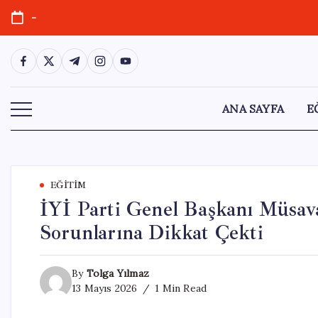
Skip
-
to
content
https://www.facebook.com/
https://twitter.com/
https://t.me/
https://www.instagram.com/
https://youtube.com/
ANA SAYFA
E
EĞITIM
İYİ Parti Genel Başkanı Müsav
Sorunlarına Dikkat Çekti
By
Tolga Yılmaz
13 Mayıs 2026
1 Min Read