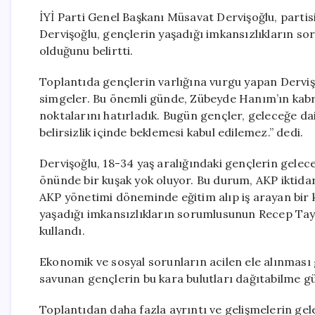
İYİ Parti Genel Başkanı Müsavat Dervişoğlu, parti
Dervişoğlu, gençlerin yaşadığı imkansızlıkların
olduğunu belirtti.
Toplantıda gençlerin varlığına vurgu yapan Dervişo
simgeler. Bu önemli günde, Zübeyde Hanım’ın kabr
noktalarını hatırladık. Bugün gençler, geleceğe da
belirsizlik içinde beklemesi kabul edilemez.” dedi.
Dervişoğlu, 18-34 yaş aralığındaki gençlerin gelece
önünde bir kuşak yok oluyor. Bu durum, AKP iktidar
AKP yönetimi döneminde eğitim alıp iş arayan bir 
yaşadığı imkansızlıkların sorumlusunun Recep Tayy
kullandı.
Ekonomik ve sosyal sorunların acilen ele alınması
savunan gençlerin bu kara bulutları dağıtabilme gü
Toplantıdan daha fazla ayrıntı ve gelişmelerin gelec