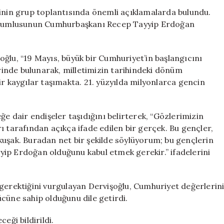
Müsavat
sinin grup toplantısında önemli açıklamalarda bulundu.
Dervişoğlu,
 sorumlusunun Cumhurbaşkanı Recep Tayyip Erdoğan
Gençlerin
Sorunlarına
Dikkat
ğlu, “19 Mayıs, büyük bir Cumhuriyet’in başlangıcını
Çekti
inde bulunarak, milletimizin tarihindeki dönüm
için
ir kaygılar taşımakta. 21. yüzyılda milyonlarca gencin
ğe dair endişeler taşıdığını belirterek, “Gözlerimizin
ı tarafından açıkça ifade edilen bir gerçek. Bu gençler,
kuşak. Buradan net bir şekilde söylüyorum; bu gençlerin
ip Erdoğan olduğunu kabul etmek gerekir.” ifadelerini
 gerektiğini vurgulayan Dervişoğlu, Cumhuriyet değerlerin
cüne sahip olduğunu dile getirdi.
eği bildirildi.