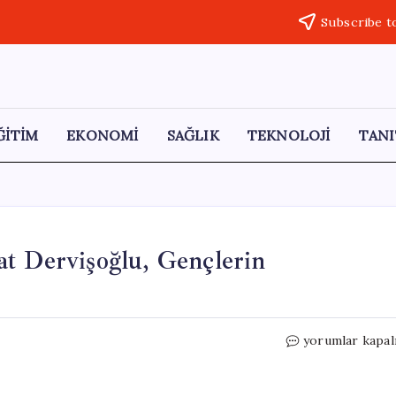
Subscribe t
ĞİTİM
EKONOMİ
SAĞLIK
TEKNOLOJİ
TANI
at Dervişoğlu, Gençlerin
İYİ
yorumlar kapal
Parti
Genel
Başkanı