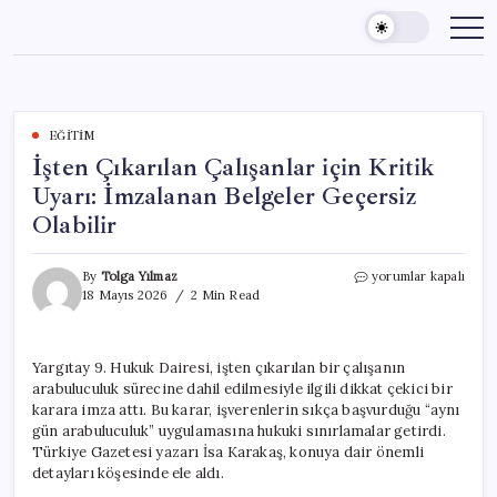
Skip
to
content
EĞITIM
İşten Çıkarılan Çalışanlar için Kritik
Uyarı: İmzalanan Belgeler Geçersiz
Olabilir
İşten
By
Tolga Yılmaz
yorumlar kapalı
Çıkarılan
18 Mayıs 2026
2 Min Read
Çalışanlar
için
Kritik
Yargıtay 9. Hukuk Dairesi, işten çıkarılan bir çalışanın
Uyarı:
arabuluculuk sürecine dahil edilmesiyle ilgili dikkat çekici bir
İmzalanan
Belgeler
karara imza attı. Bu karar, işverenlerin sıkça başvurduğu “aynı
Geçersiz
gün arabuluculuk” uygulamasına hukuki sınırlamalar getirdi.
Olabilir
Türkiye Gazetesi yazarı İsa Karakaş, konuya dair önemli
için
detayları köşesinde ele aldı.