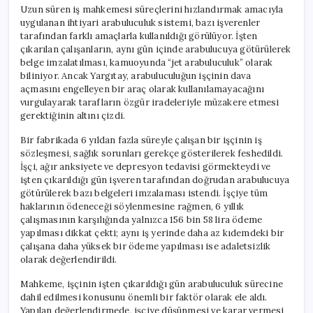
Uzun süren iş mahkemesi süreçlerini hızlandırmak amacıyla
uygulanan ihtiyari arabuluculuk sistemi, bazı işverenler
tarafından farklı amaçlarla kullanıldığı görülüyor. İşten
çıkarılan çalışanların, aynı gün içinde arabulucuya götürülerek
belge imzalatılması, kamuoyunda “jet arabuluculuk” olarak
biliniyor. Ancak Yargıtay, arabuluculuğun işçinin dava
açmasını engelleyen bir araç olarak kullanılamayacağını
vurgulayarak tarafların özgür iradeleriyle müzakere etmesi
gerektiğinin altını çizdi.
Bir fabrikada 6 yıldan fazla süreyle çalışan bir işçinin iş
sözleşmesi, sağlık sorunları gerekçe gösterilerek feshedildi.
İşçi, ağır anksiyete ve depresyon tedavisi görmekteydi ve
işten çıkarıldığı gün işveren tarafından doğrudan arabulucuya
götürülerek bazı belgeleri imzalaması istendi. İşçiye tüm
haklarının ödeneceği söylenmesine rağmen, 6 yıllık
çalışmasının karşılığında yalnızca 156 bin 58 lira ödeme
yapılması dikkat çekti; aynı iş yerinde daha az kıdemdeki bir
çalışana daha yüksek bir ödeme yapılması ise adaletsizlik
olarak değerlendirildi.
Mahkeme, işçinin işten çıkarıldığı gün arabuluculuk sürecine
dahil edilmesi konusunu önemli bir faktör olarak ele aldı.
Yapılan değerlendirmede, işçiye düşünmesi ve karar vermesi