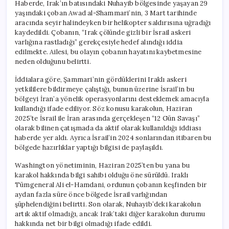
Haberde, Irak’ın batısındaki Nuhayib bölgesinde yaşayan 29
yaşındaki çoban Awad al-Shammari’nin, 3 Mart tarihinde
aracında seyir halindeyken bir helikopter saldırısına uğradığı
kaydedildi. Çobanın, “Irak çölünde gizli bir İsrail askeri
varlığına rastladığı” gerekçesiyle hedef alındığı iddia
edilmekte. Ailesi, bu olayın çobanın hayatını kaybetmesine
neden olduğunu belirtti.
İddialara göre, Şammari’nin gördüklerini Iraklı askeri
yetkililere bildirmeye çalıştığı, bunun üzerine İsrail’in bu
bölgeyi İran’a yönelik operasyonlarını desteklemek amacıyla
kullandığı ifade ediliyor. Söz konusu karakolun, Haziran
2025’te İsrail ile İran arasında gerçekleşen “12 Gün Savaşı”
olarak bilinen çatışmada da aktif olarak kullanıldığı iddiası
haberde yer aldı. Ayrıca İsrail’in 2024 sonlarından itibaren bu
bölgede hazırlıklar yaptığı bilgisi de paylaşıldı.
Washington yönetiminin, Haziran 2025’ten bu yana bu
karakol hakkında bilgi sahibi olduğu öne sürüldü. Iraklı
Tümgeneral Ali el-Hamdani, ordunun çobanın keşfinden bir
aydan fazla süre önce bölgede İsrail varlığından
şüphelendiğini belirtti. Son olarak, Nuhayib’deki karakolun
artık aktif olmadığı, ancak Irak’taki diğer karakolun durumu
hakkında net bir bilgi olmadığı ifade edildi.