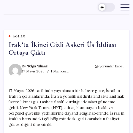
Skip
to
content
EĞITIM
Irak’ta İkinci Gizli Askeri Üs İddiası
Ortaya Çıktı
Irak’ta
By
Tolga Yılmaz
yorumlar kapalı
İkinci
17 Mayıs 2026
1 Min Read
Gizli
Askeri
Üs
17 Mayıs 2026 tarihinde yayınlanan bir habere göre, İsrail’in
İddiası
Irak’ın çöl alanlarında, İran’a yönelik saldırılarında kullanılmak
Ortaya
Çıktı
üzere “ikinci gizli askeri üssü” kurduğu iddiaları gündeme
için
geldi. New York Times (NYT), adı açıklanmayan Iraklı ve
bölgesel güvenlik yetkililerine dayandırdığı haberinde, İsrail’in
Irak’ın batısındaki çöl bölgesinde iki gizli karakolun faaliyet
gösterdiğini öne sürdü.