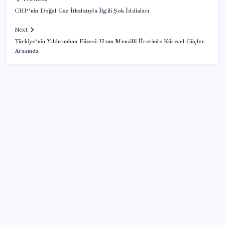
CHP’nin Doğal Gaz İthalatıyla İlgili Şok İddiaları
Next
Türkiye’nin Yıldırımhan Füzesi: Uzun Menzilli Üretimle Küresel Güçler
Arasında
SON YAZILAR
Pixel Telefonlara Yapay Zeka Destekli Saat
Tasarımları Geliyor
Çıkarılabilir Bataryalı Telefonlar Geri Dönüyor