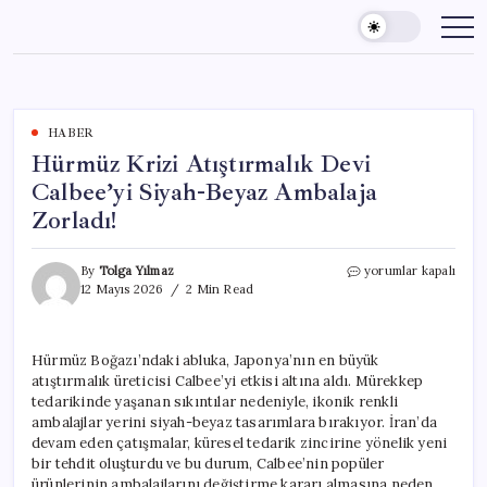
Skip
to
content
HABER
Hürmüz Krizi Atıştırmalık Devi
Calbee’yi Siyah-Beyaz Ambalaja
Zorladı!
Hürmüz
By
Tolga Yılmaz
yorumlar kapalı
Krizi
12 Mayıs 2026
2 Min Read
Atıştırmalık
Devi
Calbee’yi
Hürmüz Boğazı’ndaki abluka, Japonya’nın en büyük
Siyah-
atıştırmalık üreticisi Calbee’yi etkisi altına aldı. Mürekkep
Beyaz
Ambalaja
tedarikinde yaşanan sıkıntılar nedeniyle, ikonik renkli
Zorladı!
ambalajlar yerini siyah-beyaz tasarımlara bırakıyor. İran’da
için
devam eden çatışmalar, küresel tedarik zincirine yönelik yeni
bir tehdit oluşturdu ve bu durum, Calbee’nin popüler
ürünlerinin ambalajlarını değiştirme kararı almasına neden