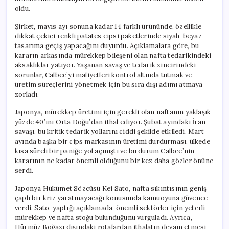
oldu.
Şirket, mayıs ayı sonuna kadar 14 farklı ürününde, özellikle
dikkat çekici renkli patates cipsi paketlerinde siyah-beyaz
tasarıma geçiş yapacağını duyurdu. Açıklamalara göre, bu
kararın arkasında mürekkep bileşeni olan nafta tedarikindeki
aksaklıklar yatıyor. Yaşanan savaş ve tedarik zincirindeki
sorunlar, Calbee’yi maliyetleri kontrol altında tutmak ve
üretim süreçlerini yönetmek için bu sıra dışı adımı atmaya
zorladı.
Japonya, mürekkep üretimi için gerekli olan naftanın yaklaşık
yüzde 40’ını Orta Doğu’dan ithal ediyor. Şubat ayındaki İran
savaşı, bu kritik tedarik yollarını ciddi şekilde etkiledi. Mart
ayında başka bir cips markasının üretimi durdurması, ülkede
kısa süreli bir paniğe yol açmıştı ve bu durum Calbee’nin
kararının ne kadar önemli olduğunu bir kez daha gözler önüne
serdi.
Japonya Hükümet Sözcüsü Kei Sato, nafta sıkıntısının geniş
çaplı bir kriz yaratmayacağı konusunda kamuoyuna güvence
verdi. Sato, yaptığı açıklamada, önemli sektörler için yeterli
mürekkep ve nafta stoğu bulunduğunu vurguladı. Ayrıca,
Hürmüz Boğazı dışındaki rotalardan ithalatın devam etmesi