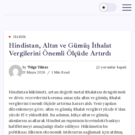
Skip
to
content
HABER
Hindistan, Altın ve Gümüş İthalat
Vergilerini Önemli Ölçüde Artırdı
Hindistan,
By
Tolga Yılmaz
yorumlar kapalı
Altın
13 Mayıs 2026
1 Min Read
ve
Gümüş
İthalat
Hindistan hükümeti, artan değerli metal ithalatını dengelemek
Vergilerini
ve döviz rezervlerini koruma amacıyla altın ve gümüş ithalat
Önemli
Ölçüde
vergilerini önemli ölçüde artırma kararı aldı. Yeni yapılan
Artırdı
düzenlemeye göre, altın ve gümüş ithalat vergileri yüzde 6’dan
için
yüzde 15’e yükseltildi. Bu adımın, külçe altın ve gümüş
alımlarını azaltarak Hindistan rupisinin üzerindeki baskıyı
hafifletmeyi amaçladığı ifade ediliyor. Hükümetin bu
politikası, ülkenin ekonomik istikrarını sağlamak için atılmış