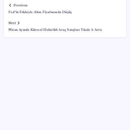
Previous
Fed’in Etkisiyle Altın Fiyatlarında Düşüş
Next
Nisan Ayında Küresel Elektrikli Araç Satışları Yüzde 6 Arttı
SON YAZILAR
Parayla sebze alamayacağız
Google Pixel Watch 5 Sızdırıldı: İşte Detaylar
Pixel Telefonlara Yapay Zeka Destekli Saat