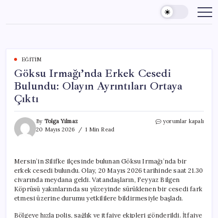
Skip
to
content
EĞITIM
Göksu Irmağı’nda Erkek Cesedi
Bulundu: Olayın Ayrıntıları Ortaya
Çıktı
Göksu
By
Tolga Yılmaz
yorumlar kapalı
Irmağı’nda
20 Mayıs 2026
1 Min Read
Erkek
Cesedi
Bulundu:
Mersin’in Silifke ilçesinde bulunan Göksu Irmağı’nda bir
Olayın
erkek cesedi bulundu. Olay, 20 Mayıs 2026 tarihinde saat 21.30
Ayrıntıları
Ortaya
civarında meydana geldi. Vatandaşların, Feyyaz Bilgen
Çıktı
Köprüsü yakınlarında su yüzeyinde sürüklenen bir cesedi fark
için
etmesi üzerine durumu yetkililere bildirmesiyle başladı.
Bölgeye hızla polis, sağlık ve itfaiye ekipleri gönderildi. İtfaiye