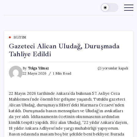
Skip
to
content
EĞITIM
Gazeteci Alican Uludağ, Duruşmada
Tahliye Edildi
Gazeteci
By
Tolga Yılmaz
yorumlar kapalı
Alican
22 Mayıs 2026
1 Min Read
Uludağ,
Duruşmada
Tahliye
22 Mayıs 2026 tarihinde Ankara’da bulunan 57. Asliye Ceza
Edildi
Mahkemesi’nde önemli bir gelişme yaşandı. Tutuklu gazeteci
için
Alican Uludağ, duruşmaya Silivri’deki Marmara Cezaevi’nden
katıldı. Duruşmada basın mensupları ve Uludağ’ın avukatları
da yer aldı. İddianamenin özetinin okunmasının ardından
kimlik tespiti yapıldı. Söz alan Uludağ, “22 yıldır Ankara’dayım,
18 yıldır Ankara Adliyesi’nde yargı muhabirliği yapıyorum.
Basın odasında masam boş bir şekilde beni bekliyor. Burada