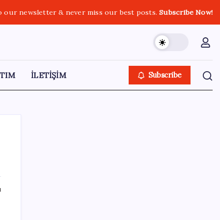
o our newsletter & never miss our best posts.
Subscribe Now!
TIM
İLETİŞİM
Subscribe
SON YAZILAR
ı
‘Çerçeve yasa’ teklifi TBMM’de… MHP’li Feti
Yıldız’dan ‘Demirtaş’ sorusuna yanıt: