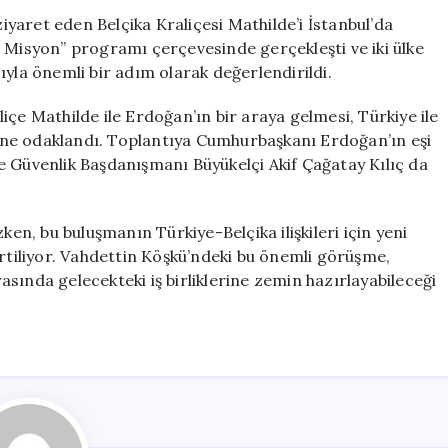
Kraliçesi
yaret eden Belçika Kraliçesi Mathilde’i İstanbul’da
ile
k Misyon” programı çerçevesinde gerçekleşti ve iki ülke
Ekonomik
ıyla önemli bir adım olarak değerlendirildi.
Görüşmeler
Yaptı
içe Mathilde ile Erdoğan’ın bir araya gelmesi, Türkiye ile
için
erine odaklandı. Toplantıya Cumhurbaşkanı Erdoğan’ın eşi
e Güvenlik Başdanışmanı Büyükelçi Akif Çağatay Kılıç da
, bu buluşmanın Türkiye-Belçika ilişkileri için yeni
irtiliyor. Vahdettin Köşkü’ndeki bu önemli görüşme,
arasında gelecekteki iş birliklerine zemin hazırlayabileceği