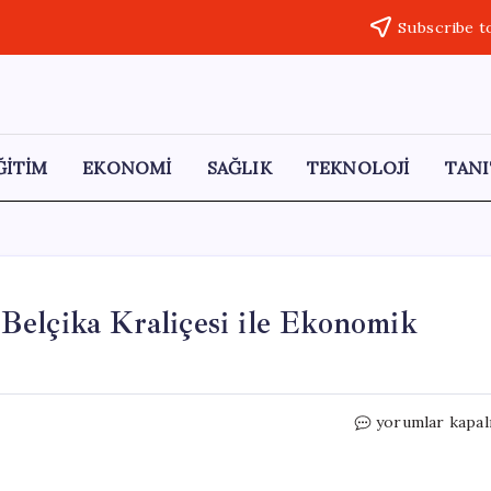
Subscribe t
ĞİTİM
EKONOMİ
SAĞLIK
TEKNOLOJİ
TANI
Belçika Kraliçesi ile Ekonomik
Erdoğan,
yorumlar kapal
Vahdettin
Köşkü’nde
Belçika