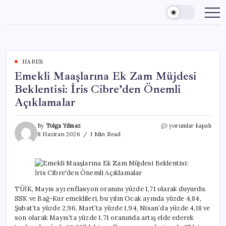
Skip
to
content
HABER
Emekli Maaşlarına Ek Zam Müjdesi
Beklentisi: İris Cibre’den Önemli
Açıklamalar
Emekli
By
Tolga Yılmaz
yorumlar kapalı
Maaşlarına
8 Haziran 2026
1 Min Read
Ek
Zam
Müjdesi
Beklentisi:
İris
Cibre’den
TÜİK, Mayıs ayı enflasyon oranını yüzde 1,71 olarak duyurdu.
Önemli
SSK ve Bağ-Kur emeklileri, bu yılın Ocak ayında yüzde 4,84,
Açıklamalar
Şubat’ta yüzde 2,96, Mart’ta yüzde 1,94, Nisan’da yüzde 4,18 ve
için
son olarak Mayıs’ta yüzde 1,71 oranında artış elde ederek