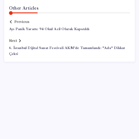
Other Articles
Previous
Ayı Panik Yarattı: 94 Okul Acil Olarak Kapatıldı
Next
6. İstanbul Dijital Sanat Festivali AKM’de Tamamlandı: “Ada” Dikkat
Çekti
SON YAZILAR
‘Çerçeve yasa’ teklifi TBMM’de… MHP’li Feti