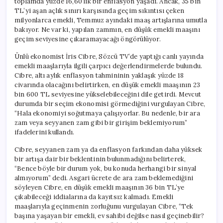
toplamda yüzde 16,60’lık bir enflasyon yaşadı. Ancak, 35 bin
TL’yi aşan açlık sınırı karşısında geçim sıkıntısı çeken
milyonlarca emekli, Temmuz ayındaki maaş artışlarına umutla
bakıyor. Ne var ki, yapılan zammın, en düşük emekli maaşını
geçim seviyesine çıkaramayacağı öngörülüyor.
Ünlü ekonomist İris Cibre, Sözcü TV’de yaptığı canlı yayında
emekli maaşlarıyla ilgili çarpıcı değerlendirmelerde bulundu.
Cibre, altı aylık enflasyon tahmininin yaklaşık yüzde 18
civarında olacağını belirtirken, en düşük emekli maaşının 23
bin 600 TL seviyesine yükselebileceğini dile getirdi. Mevcut
durumda bir seçim ekonomisi görmediğini vurgulayan Cibre,
“Hala ekonomiyi soğutmaya çalışıyorlar. Bu nedenle, bir ara
zam veya seyyanen zam gibi bir girişim beklemiyorum”
ifadelerini kullandı.
Cibre, seyyanen zam ya da enflasyon farkından daha yüksek
bir artışa dair bir beklentinin bulunmadığını belirterek,
“Bence böyle bir durum yok, bu konuda herhangi bir sinyal
almıyorum” dedi. Asgari ücrete de ara zam beklemediğini
söyleyen Cibre, en düşük emekli maaşının 36 bin TL’ye
çıkabileceği iddialarına da kayıtsız kalmadı. Emekli
maaşlarıyla geçinmenin zorluğunu vurgulayan Cibre, “Tek
başına yaşayan bir emekli, ev sahibi değilse nasıl geçinebilir?