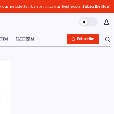
o our newsletter & never miss our best posts.
Subscribe Now!
TIM
İLETİŞİM
Subscribe
SON YAZILAR
ı
Çıkarılabilir Bataryalı Telefonlar Geri
Dönüyor