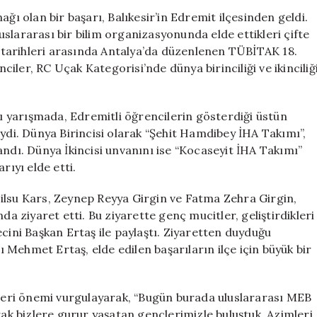
Lisesi
ğı olan bir başarı, Balıkesir’in Edremit ilçesinden geldi.
Öğrencilerinde
slararası bir bilim organizasyonunda elde ettikleri çifte
Uluslararası
26 tarihleri arasında Antalya’da düzenlenen TÜBİTAK 18.
Robot
ler, RC Uçak Kategorisi’nde dünya birinciliği ve ikinciliğ
Yarışmasında
Şampiyonluk
için
ğı yarışmada, Edremitli öğrencilerin gösterdiği üstün
iydi. Dünya Birincisi olarak “Şehit Hamdibey İHA Takımı”,
andı. Dünya İkincisi unvanını ise “Kocaseyit İHA Takımı”
rıyı elde etti.
ilsu Kars, Zeynep Reyya Girgin ve Fatma Zehra Girgin,
ziyaret etti. Bu ziyarette genç mucitler, geliştirdikleri
cini Başkan Ertaş ile paylaştı. Ziyaretten duyduğu
Mehmet Ertaş, elde edilen başarıların ilçe için büyük bir
ikleri önemi vurgulayarak, “Bugün burada uluslararası MEB
rak bizlere gurur yaşatan gençlerimizle buluştuk. Azimleri,