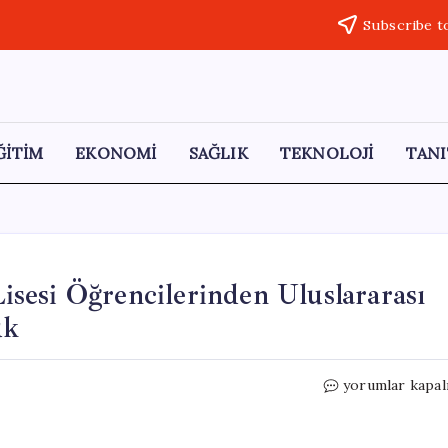
Subscribe t
ĞİTİM
EKONOMİ
SAĞLIK
TEKNOLOJİ
TANI
sesi Öğrencilerinden Uluslararası
uk
Edremit
yorumlar kapal
Anadolu
İmam
Hatip