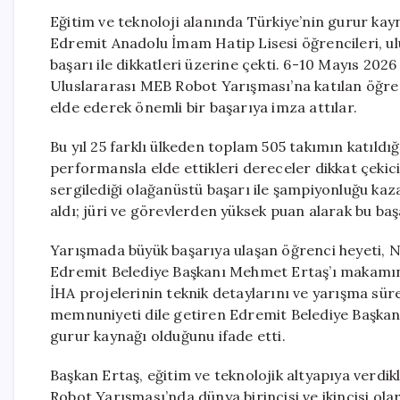
Eğitim ve teknoloji alanında Türkiye’nin gurur kayna
Edremit Anadolu İmam Hatip Lisesi öğrencileri, ulu
başarı ile dikkatleri üzerine çekti. 6-10 Mayıs 20
Uluslararası MEB Robot Yarışması’na katılan öğrenci
elde ederek önemli bir başarıya imza attılar.
Bu yıl 25 farklı ülkeden toplam 505 takımın katıldı
performansla elde ettikleri dereceler dikkat çekic
sergilediği olağanüstü başarı ile şampiyonluğu kaz
aldı; jüri ve görevlerden yüksek puan alarak bu başa
Yarışmada büyük başarıya ulaşan öğrenci heyeti, N
Edremit Belediye Başkanı Mehmet Ertaş’ı makamında 
İHA projelerinin teknik detaylarını ve yarışma süre
memnuniyeti dile getiren Edremit Belediye Başkanı 
gurur kaynağı olduğunu ifade etti.
Başkan Ertaş, eğitim ve teknolojik altyapıya verd
Robot Yarışması’nda dünya birincisi ve ikincisi ola