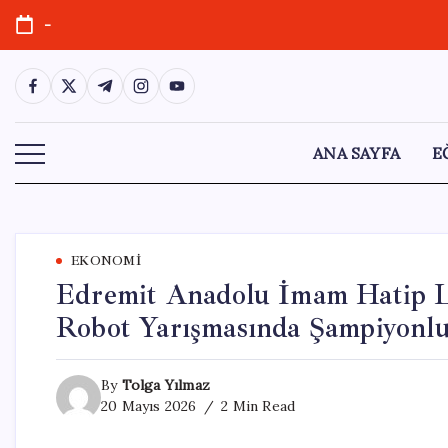
Skip
-
to
content
https://www.facebook.com/
https://twitter.com/
https://t.me/
https://www.instagram.com/
https://youtube.com/
ANA SAYFA
E
EKONOMI
Edremit Anadolu İmam Hatip Li
Robot Yarışmasında Şampiyonl
By
Tolga Yılmaz
20 Mayıs 2026
2 Min Read