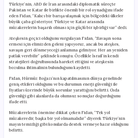
Var
Türkiye’nin, ABD ile İran arasındaki diplomatik süreçte
için
Pakistan ve Katar ile birlikte önemli bir rol oynadığını ifade
eden Fidan, “Kalıcı bir barışa ulaşmak için bölgedeki ülkeler
büyük çaba gösteriyor. Türkiye ve Katar arasında
müzakerelerin başarılı olması için güçlü bir işbirliği var” dedi.
Ateşkesin geçici olduğunu vurgulayan Fidan, “Savaşın sona
ermesi için elimizden geleni yapıyoruz, ancak bu ateşkes,
savaşın geri dönmeyeceği anlamına gelmiyor. Her an yeniden
patlak verebilir” şeklinde konuştu. Özellikle İsrail’in kendi
stratejileri doğrultusunda hareket ettiğini ve ateşkesin
bozulma ihtimalinin bulunduğunu kaydetti.
Fidan, Hürmüz Boğazı’nın kapatılmasının dünya genelinde
geniş etkileri olduğunu ve bu durumun enerji güvenliği ile
fiyatları üzerinde büyük sorunlar yarattığını belirtti. Gıda
güvenliği gibi alanlarda da olumsuz sonuçlar doğurduğunu
ifade etti.
Müzakerelerin önemine dikkat çeken Fidan, “Tek yol
müzakeredir, başka bir yol olmamalıdır” diyerek Türkiye’nin
mayın temizliği gibi konularda destek vermeye hazır olduğunu
belirtti.