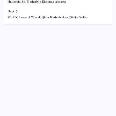
Havza’da Sel Nedeniyle Eğitimde Aksama
Next
Kötü Kolesterol Yüksekliğinin Nedenleri ve Çözüm Yolları
SON YAZILAR
Parayla sebze alamayacağız
Google Pixel Watch 5 Sızdırıldı: İşte Detaylar
Pixel Telefonlara Yapay Zeka Destekli Saat
Tasarımları Geliyor
Çıkarılabilir Bataryalı Telefonlar Geri Dönüyor