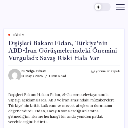
Skip
to
content
EĞITIM
Dışişleri Bakanı Fidan, Türkiye’nin
ABD-İran Görüşmelerindeki Önemini
Vurguladı: Savaş Riski Hala Var
Dışişleri
By
Tolga Yılmaz
yorumlar kapalı
Bakanı
13 Mayıs 2026
1 Min Read
Fidan,
Türkiye’nin
ABD-
Dışişleri Bakanı Hakan Fidan, Al-Jazeera televizyonunda
İran
yaptığı açıklamalarda, ABD ve İran arasındaki müzakerelere
Görüşmelerindeki
Önemini
Türkiye’nin kritik katkısını ve mevcut ateşkesin durumunu
Vurguladı:
değerlendirdi. Fidan, savaşın sona erdiği anlamına
Savaş
gelmediğini, aksine herhangi bir anda yeniden patlak
Riski
verebileceğini belirtti.
Hala