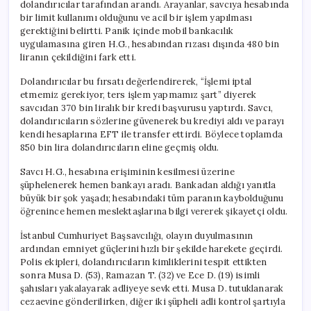
dolandırıcılar tarafından arandı. Arayanlar, savcıya hesabında
bir limit kullanımı olduğunu ve acil bir işlem yapılması
gerektiğini belirtti. Panik içinde mobil bankacılık
uygulamasına giren H.G., hesabından rızası dışında 480 bin
liranın çekildiğini fark etti.
Dolandırıcılar bu fırsatı değerlendirerek, “İşlemi iptal
etmemiz gerekiyor, ters işlem yapmamız şart” diyerek
savcıdan 370 bin liralık bir kredi başvurusu yaptırdı. Savcı,
dolandırıcıların sözlerine güvenerek bu krediyi aldı ve parayı
kendi hesaplarına EFT ile transfer ettirdi. Böylece toplamda
850 bin lira dolandırıcıların eline geçmiş oldu.
Savcı H.G., hesabına erişiminin kesilmesi üzerine
şüphelenerek hemen bankayı aradı. Bankadan aldığı yanıtla
büyük bir şok yaşadı; hesabındaki tüm paranın kaybolduğunu
öğrenince hemen meslektaşlarına bilgi vererek şikayetçi oldu.
İstanbul Cumhuriyet Başsavcılığı, olayın duyulmasının
ardından emniyet güçlerini hızlı bir şekilde harekete geçirdi.
Polis ekipleri, dolandırıcıların kimliklerini tespit ettikten
sonra Musa D. (53), Ramazan T. (32) ve Ece D. (19) isimli
şahısları yakalayarak adliyeye sevk etti. Musa D. tutuklanarak
cezaevine gönderilirken, diğer iki şüpheli adli kontrol şartıyla