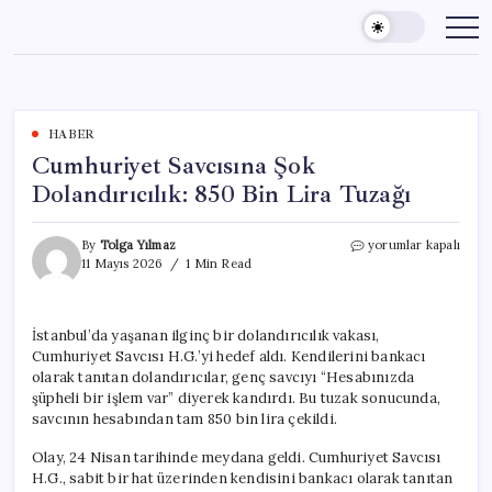
Skip
to
content
HABER
Cumhuriyet Savcısına Şok
Dolandırıcılık: 850 Bin Lira Tuzağı
Cumhuriyet
By
Tolga Yılmaz
yorumlar kapalı
Savcısına
11 Mayıs 2026
1 Min Read
Şok
Dolandırıcılık:
850
İstanbul’da yaşanan ilginç bir dolandırıcılık vakası,
Bin
Cumhuriyet Savcısı H.G.’yi hedef aldı. Kendilerini bankacı
Lira
Tuzağı
olarak tanıtan dolandırıcılar, genç savcıyı “Hesabınızda
için
şüpheli bir işlem var” diyerek kandırdı. Bu tuzak sonucunda,
savcının hesabından tam 850 bin lira çekildi.
Olay, 24 Nisan tarihinde meydana geldi. Cumhuriyet Savcısı
H.G., sabit bir hat üzerinden kendisini bankacı olarak tanıtan