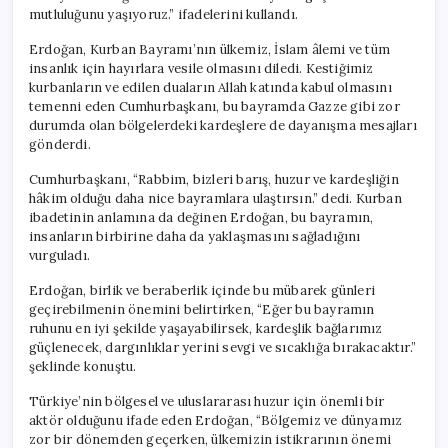
mutluluğunu yaşıyoruz.” ifadelerini kullandı.
Erdoğan, Kurban Bayramı’nın ülkemiz, İslam âlemi ve tüm
insanlık için hayırlara vesile olmasını diledi. Kestiğimiz
kurbanların ve edilen duaların Allah katında kabul olmasını
temenni eden Cumhurbaşkanı, bu bayramda Gazze gibi zor
durumda olan bölgelerdeki kardeşlere de dayanışma mesajları
gönderdi.
Cumhurbaşkanı, “Rabbim, bizleri barış, huzur ve kardeşliğin
hâkim olduğu daha nice bayramlara ulaştırsın.” dedi. Kurban
ibadetinin anlamına da değinen Erdoğan, bu bayramın,
insanların birbirine daha da yaklaşmasını sağladığını
vurguladı.
Erdoğan, birlik ve beraberlik içinde bu mübarek günleri
geçirebilmenin önemini belirtirken, “Eğer bu bayramın
ruhunu en iyi şekilde yaşayabilirsek, kardeşlik bağlarımız
güçlenecek, dargınlıklar yerini sevgi ve sıcaklığa bırakacaktır.”
şeklinde konuştu.
Türkiye’nin bölgesel ve uluslararası huzur için önemli bir
aktör olduğunu ifade eden Erdoğan, “Bölgemiz ve dünyamız
zor bir dönemden geçerken, ülkemizin istikrarının önemi