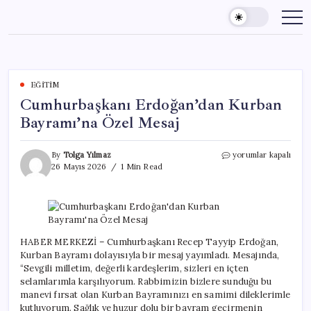
Skip
to
content
EĞITIM
Cumhurbaşkanı Erdoğan’dan Kurban
Bayramı’na Özel Mesaj
Cumhurbaşkanı
By
Tolga Yılmaz
yorumlar kapalı
Erdoğan’dan
26 Mayıs 2026
1 Min Read
Kurban
Bayramı’na
Özel
Mesaj
için
HABER MERKEZİ – Cumhurbaşkanı Recep Tayyip Erdoğan,
Kurban Bayramı dolayısıyla bir mesaj yayımladı. Mesajında,
“Sevgili milletim, değerli kardeşlerim, sizleri en içten
selamlarımla karşılıyorum. Rabbimizin bizlere sunduğu bu
manevi fırsat olan Kurban Bayramınızı en samimi dileklerimle
kutluyorum. Sağlık ve huzur dolu bir bayram geçirmenin