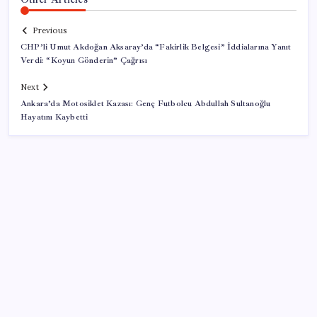
Previous
CHP’li Umut Akdoğan Aksaray’da “Fakirlik Belgesi” İddialarına Yanıt
Verdi: “Koyun Gönderin” Çağrısı
Next
Ankara’da Motosiklet Kazası: Genç Futbolcu Abdullah Sultanoğlu
Hayatını Kaybetti
SON YAZILAR
‘Çerçeve yasa’ teklifi TBMM’de… MHP’li Feti