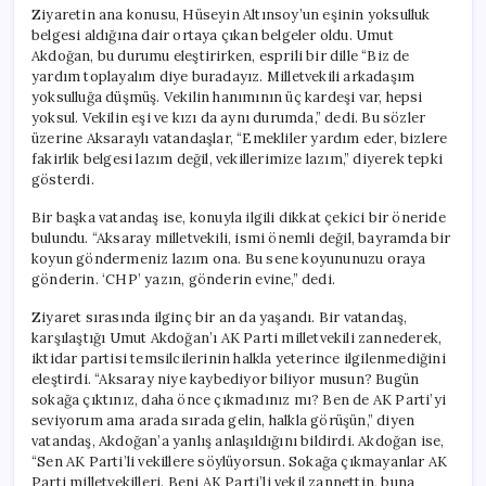
Ziyaretin ana konusu, Hüseyin Altınsoy’un eşinin yoksulluk
belgesi aldığına dair ortaya çıkan belgeler oldu. Umut
Akdoğan, bu durumu eleştirirken, esprili bir dille “Biz de
yardım toplayalım diye buradayız. Milletvekili arkadaşım
yoksulluğa düşmüş. Vekilin hanımının üç kardeşi var, hepsi
yoksul. Vekilin eşi ve kızı da aynı durumda,” dedi. Bu sözler
üzerine Aksaraylı vatandaşlar, “Emekliler yardım eder, bizlere
fakirlik belgesi lazım değil, vekillerimize lazım,” diyerek tepki
gösterdi.
Bir başka vatandaş ise, konuyla ilgili dikkat çekici bir öneride
bulundu. “Aksaray milletvekili, ismi önemli değil, bayramda bir
koyun göndermeniz lazım ona. Bu sene koyununuzu oraya
gönderin. ‘CHP’ yazın, gönderin evine,” dedi.
Ziyaret sırasında ilginç bir an da yaşandı. Bir vatandaş,
karşılaştığı Umut Akdoğan’ı AK Parti milletvekili zannederek,
iktidar partisi temsilcilerinin halkla yeterince ilgilenmediğini
eleştirdi. “Aksaray niye kaybediyor biliyor musun? Bugün
sokağa çıktınız, daha önce çıkmadınız mı? Ben de AK Parti’yi
seviyorum ama arada sırada gelin, halkla görüşün,” diyen
vatandaş, Akdoğan’a yanlış anlaşıldığını bildirdi. Akdoğan ise,
“Sen AK Parti’li vekillere söylüyorsun. Sokağa çıkmayanlar AK
Parti milletvekilleri. Beni AK Parti’li vekil zannettin, buna