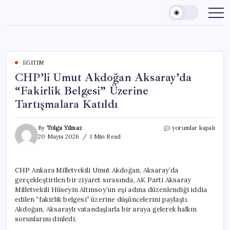
Skip
to
content
EĞITIM
CHP’li Umut Akdoğan Aksaray’da
“Fakirlik Belgesi” Üzerine
Tartışmalara Katıldı
CHP’li
By
Tolga Yılmaz
yorumlar kapalı
Umut
20 Mayıs 2026
1 Min Read
Akdoğan
Aksaray’da
“Fakirlik
CHP Ankara Milletvekili Umut Akdoğan, Aksaray’da
Belgesi”
gerçekleştirilen bir ziyaret sırasında, AK Parti Aksaray
Üzerine
Tartışmalara
Milletvekili Hüseyin Altınsoy’un eşi adına düzenlendiği iddia
Katıldı
edilen “fakirlik belgesi” üzerine düşüncelerini paylaştı.
için
Akdoğan, Aksaraylı vatandaşlarla bir araya gelerek halkın
sorunlarını dinledi.