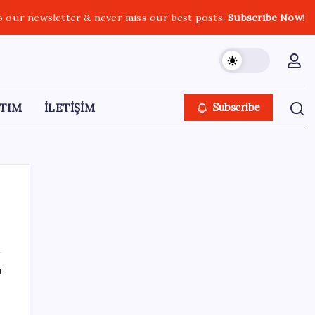
o our newsletter & never miss our best posts.
Subscribe Now!
TIM
İLETİŞİM
Subscribe
SON YAZILAR
ı
Parayla sebze alamayacağız