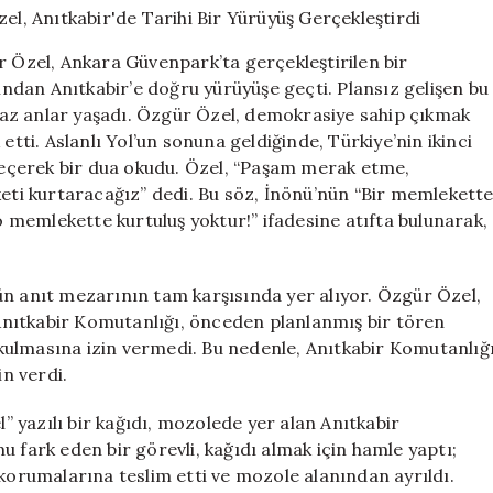
Lideri
Özgür
r Özel, Ankara Güvenpark’ta gerçekleştirilen bir
Özel,
dan Anıtkabir’e doğru yürüyüşe geçti. Plansız gelişen bu
Anıtkabir’de
ulmaz anlar yaşadı. Özgür Özel, demokrasiye sahip çıkmak
Tarihi
Bir
etti. Aslanlı Yol’un sonuna geldiğinde, Türkiye’nin ikinci
Yürüyüş
eçerek bir dua okudu. Özel, “Paşam merak etme,
Gerçekleştirdi
i kurtaracağız” dedi. Bu söz, İnönü’nün “Bir memlekett
için
memlekette kurtuluş yoktur!” ifadesine atıfta bulunarak,
ün anıt mezarının tam karşısında yer alıyor. Özgür Özel,
nıtkabir Komutanlığı, önceden planlanmış bir tören
kulmasına izin vermedi. Bu nedenle, Anıtkabir Komutanlığ
in verdi.
 yazılı bir kağıdı, mozolede yer alan Anıtkabir
 fark eden bir görevli, kağıdı almak için hamle yaptı;
 korumalarına teslim etti ve mozole alanından ayrıldı.