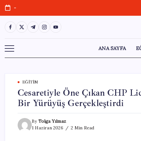
Skip
-
to
content
https://www.facebook.com/
https://twitter.com/
https://t.me/
https://www.instagram.com/
https://youtube.com/
ANA SAYFA
E
EĞITIM
Cesaretiyle Öne Çıkan CHP Lid
Bir Yürüyüş Gerçekleştirdi
By
Tolga Yılmaz
1 Haziran 2026
2 Min Read