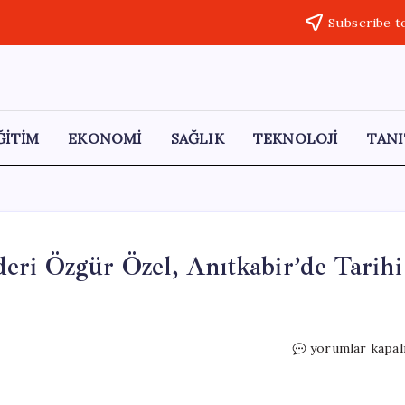
Subscribe t
ĞİTİM
EKONOMİ
SAĞLIK
TEKNOLOJİ
TANI
eri Özgür Özel, Anıtkabir’de Tarihi
Cesaretiyle
yorumlar kapal
Öne
Çıkan
CHP