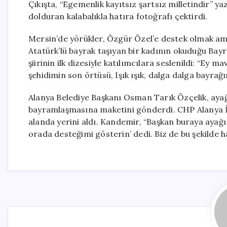
Çıkışta, “Egemenlik kayıtsız şartsız milletindir” ya
dolduran kalabalıkla hatıra fotoğrafı çektirdi.
Mersin’de yörükler, Özgür Özel’e destek olmak ama
Atatürk’lü bayrak taşıyan bir kadının okuduğu Bayrak
şiirinin ilk dizesiyle katılımcılara seslenildi: “Ey m
şehidimin son örtüsü, Işık ışık, dalga dalga bayra
Alanya Belediye Başkanı Osman Tarık Özçelik, ayağı
bayramlaşmasına maketini gönderdi. CHP Alanya İl
alanda yerini aldı. Kandemir, “Başkan buraya ayağı 
orada desteğimi gösterin’ dedi. Biz de bu şekilde ha