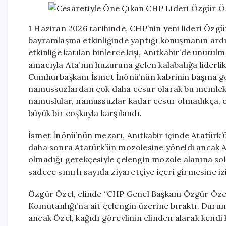
1 Haziran 2026 tarihinde, CHP’nin yeni lideri Özgü
bayramlaşma etkinliğinde yaptığı konuşmanın ardın
etkinliğe katılan binlerce kişi, Anıtkabir’de unut
amacıyla Ata’nın huzuruna gelen kalabalığa liderlik 
Cumhurbaşkanı İsmet İnönü’nün kabrinin başına g
namussuzlardan çok daha cesur olarak bu memleket
namuslular, namussuzlar kadar cesur olmadıkça, o 
büyük bir coşkuyla karşılandı.
İsmet İnönü’nün mezarı, Anıtkabir içinde Atatürk’
daha sonra Atatürk’ün mozolesine yöneldi ancak A
olmadığı gerekçesiyle çelengin mozole alanına so
sadece sınırlı sayıda ziyaretçiye içeri girmesine iz
Özgür Özel, elinde “CHP Genel Başkanı Özgür Özel”
Komutanlığı’na ait çelengin üzerine bıraktı. Durumu
ancak Özel, kağıdı görevlinin elinden alarak kendi