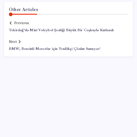
Other Articles
Previous
Tekirdağ’da Mini Voleybol Şenliği Büyük Bir Coşkuyla Kutlandı
Next
BMW, Benzinli Motorlar için Yenilikçi Çözüm Sunuyor!
SON YAZILAR
‘Çerçeve yasa’ teklifi TBMM’de… MHP’li Feti