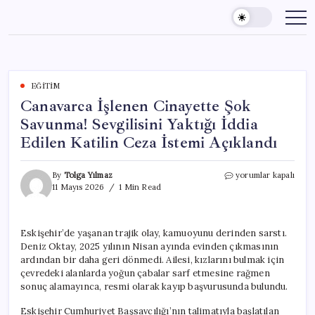
Skip
to
content
EĞITIM
Canavarca İşlenen Cinayette Şok
Savunma! Sevgilisini Yaktığı İddia
Edilen Katilin Ceza İstemi Açıklandı
Canavarca
By
Tolga Yılmaz
yorumlar kapalı
İşlenen
11 Mayıs 2026
1 Min Read
Cinayette
Şok
Savunma!
Eskişehir’de yaşanan trajik olay, kamuoyunu derinden sarstı.
Sevgilisini
Deniz Oktay, 2025 yılının Nisan ayında evinden çıkmasının
Yaktığı
İddia
ardından bir daha geri dönmedi. Ailesi, kızlarını bulmak için
Edilen
çevredeki alanlarda yoğun çabalar sarf etmesine rağmen
Katilin
sonuç alamayınca, resmi olarak kayıp başvurusunda bulundu.
Ceza
İstemi
Eskişehir Cumhuriyet Başsavcılığı’nın talimatıyla başlatılan