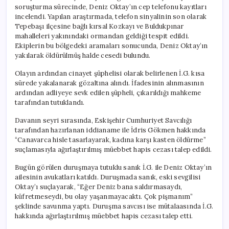
Açıklandı
soruşturma sürecinde, Deniz Oktay’ın cep telefonu kayıtları
için
incelendi. Yapılan araştırmada, telefon sinyalinin son olarak
Tepebaşı ilçesine bağlı kırsal Kozkayı ve Buldukpınar
mahalleleri yakınındaki ormandan geldiği tespit edildi.
Ekiplerin bu bölgedeki aramaları sonucunda, Deniz Oktay’ın
yakılarak öldürülmüş halde cesedi bulundu.
Olayın ardından cinayet şüphelisi olarak belirlenen İ.G. kısa
sürede yakalanarak gözaltına alındı. İfadesinin alınmasının
ardından adliyeye sevk edilen şüpheli, çıkarıldığı mahkeme
tarafından tutuklandı.
Davanın seyri sırasında, Eskişehir Cumhuriyet Savcılığı
tarafından hazırlanan iddianame ile İdris Gökmen hakkında
“Canavarca hisle tasarlayarak, kadına karşı kasten öldürme”
suçlamasıyla ağırlaştırılmış müebbet hapis cezası talep edildi.
Bugün görülen duruşmaya tutuklu sanık İ.G. ile Deniz Oktay’ın
ailesinin avukatları katıldı. Duruşmada sanık, eski sevgilisi
Oktay’ı suçlayarak, “Eğer Deniz bana saldırmasaydı,
küfretmeseydi, bu olay yaşanmayacaktı. Çok pişmanım”
şeklinde savunma yaptı. Duruşma savcısı ise mütalaasında İ.G.
hakkında ağırlaştırılmış müebbet hapis cezası talep etti.