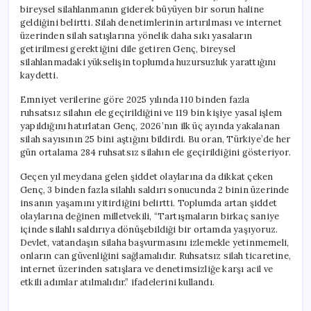
için
bireysel silahlanmanın giderek büyüyen bir sorun haline
geldiğini belirtti. Silah denetimlerinin artırılması ve internet
üzerinden silah satışlarına yönelik daha sıkı yasaların
getirilmesi gerektiğini dile getiren Genç, bireysel
silahlanmadaki yükselişin toplumda huzursuzluk yarattığını
kaydetti.
Emniyet verilerine göre 2025 yılında 110 binden fazla
ruhsatsız silahın ele geçirildiğini ve 119 bin kişiye yasal işlem
yapıldığını hatırlatan Genç, 2026’nın ilk üç ayında yakalanan
silah sayısının 25 bini aştığını bildirdi. Bu oran, Türkiye’de her
gün ortalama 284 ruhsatsız silahın ele geçirildiğini gösteriyor.
Geçen yıl meydana gelen şiddet olaylarına da dikkat çeken
Genç, 3 binden fazla silahlı saldırı sonucunda 2 binin üzerinde
insanın yaşamını yitirdiğini belirtti. Toplumda artan şiddet
olaylarına değinen milletvekili, “Tartışmaların birkaç saniye
içinde silahlı saldırıya dönüşebildiği bir ortamda yaşıyoruz.
Devlet, vatandaşın silaha başvurmasını izlemekle yetinmemeli,
onların can güvenliğini sağlamalıdır. Ruhsatsız silah ticaretine,
internet üzerinden satışlara ve denetimsizliğe karşı acil ve
etkili adımlar atılmalıdır.” ifadelerini kullandı.