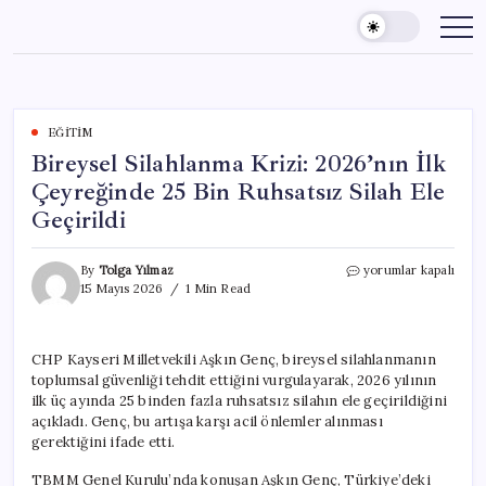
Skip
to
content
EĞITIM
Bireysel Silahlanma Krizi: 2026’nın İlk
Çeyreğinde 25 Bin Ruhsatsız Silah Ele
Geçirildi
Bireysel
By
Tolga Yılmaz
yorumlar kapalı
Silahlanma
15 Mayıs 2026
1 Min Read
Krizi:
2026’nın
İlk
CHP Kayseri Milletvekili Aşkın Genç, bireysel silahlanmanın
Çeyreğinde
toplumsal güvenliği tehdit ettiğini vurgulayarak, 2026 yılının
25
Bin
ilk üç ayında 25 binden fazla ruhsatsız silahın ele geçirildiğini
Ruhsatsız
açıkladı. Genç, bu artışa karşı acil önlemler alınması
Silah
gerektiğini ifade etti.
Ele
Geçirildi
TBMM Genel Kurulu’nda konuşan Aşkın Genç, Türkiye’deki