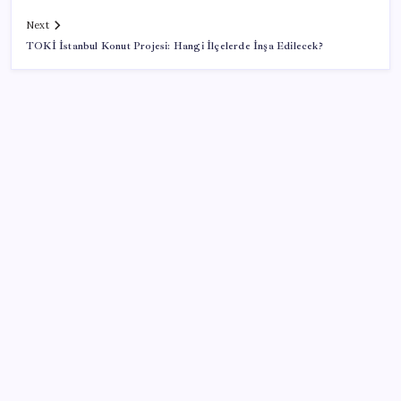
Next
TOKİ İstanbul Konut Projesi: Hangi İlçelerde İnşa Edilecek?
SON YAZILAR
‘Çerçeve yasa’ teklifi TBMM’de… MHP’li Feti
Yıldız’dan ‘Demirtaş’ sorusuna yanıt: ‘Bekleyin’
Enflasyon saatler sonra açıklanacak! Hemen
duyuracağız!
Kullanıcı sayısı 1 milyarı aştı