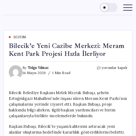
Skip
to
content
EĞITIM
Bilecik’e Yeni Cazibe Merkezi: Meram
Kent Park Projesi Hızla İlerliyor
Bilecik’e
By
Tolga Yılmaz
yorumlar kapalı
Yeni
14 Mayıs 2026
1 Min Read
Cazibe
Merkezi:
Meram
Bilecik Belediye Başkanı Melek Mızrak Subaşı, şehrin
Kent
Ertuğrulgazi Mahallesi’nde inşası süren Meram Kent Parkı’nın
Park
Projesi
çalışmalarını yerinde ziyaret etti. Başkan Subaşı, proje
Hızla
hakkında bilgi alırken, ilgili başkan yardımcıları ve birim
İlerliyor
çalışanlarıyla birlikte incelemelerde bulundu.
için
Başkan Subaşı, Bilecik’te yaşam kalitesini artıracak yeni
alanlar oluşturma hedefinde kararlılık gösterdiklerini belirtti.