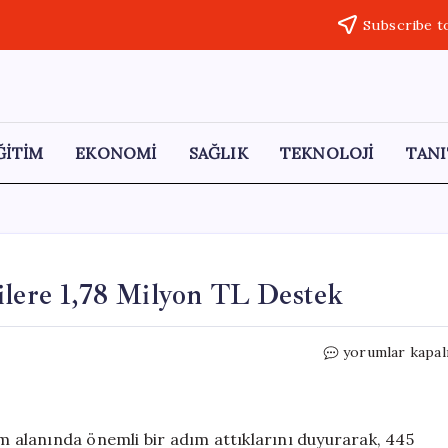
Subscribe t
ĞİTİM
EKONOMİ
SAĞLIK
TEKNOLOJİ
TANI
ilere 1,78 Milyon TL Destek
Bilecik
yorumlar kapal
Belediyesi’nden
Öğrencilere
1,78
Milyon
im alanında önemli bir adım attıklarını duyurarak, 445