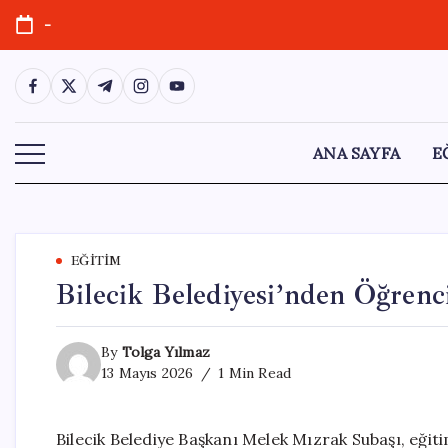
Skip
-
to
content
https://www.facebook.com/
https://twitter.com/
https://t.me/
https://www.instagram.com/
https://youtube.com/
ANA SAYFA
E
EĞITIM
Bilecik Belediyesi’nden Öğrenc
By
Tolga Yılmaz
13 Mayıs 2026
1 Min Read
Bilecik Belediye Başkanı Melek Mızrak Subaşı, eğit