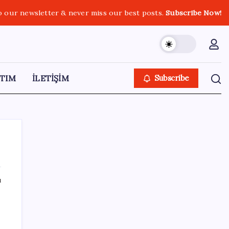
o our newsletter & never miss our best posts.
Subscribe Now!
TIM
İLETİŞİM
Subscribe
ı
SON YAZILAR
‘Çerçeve yasa’ teklifi TBMM’de… MHP’li Feti
Yıldız’dan ‘Demirtaş’ sorusuna yanıt: