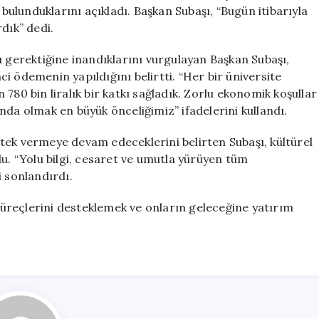
TL
ulunduklarını açıkladı. Başkan Subaşı, “Bugün itibarıyla
Destek
dık” dedi.
için
ı gerektiğine inandıklarını vurgulayan Başkan Subaşı,
i ödemenin yapıldığını belirtti. “Her bir üniversite
780 bin liralık bir katkı sağladık. Zorlu ekonomik koşullar
nda olmak en büyük önceliğimiz” ifadelerini kullandı.
tek vermeye devam edeceklerini belirten Subaşı, kültürel
du. “Yolu bilgi, cesaret ve umutla yürüyen tüm
i sonlandırdı.
 süreçlerini desteklemek ve onların geleceğine yatırım