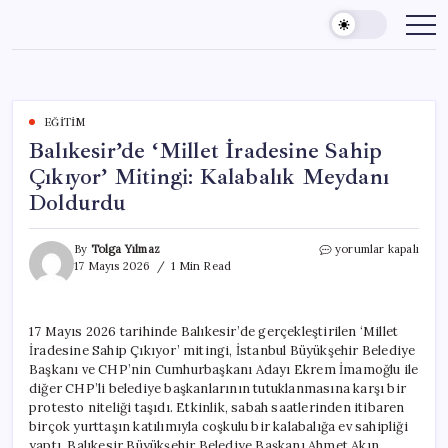
Skip
to
content
EĞITIM
Balıkesir’de ‘Millet İradesine Sahip
Çıkıyor’ Mitingi: Kalabalık Meydanı
Doldurdu
Balıkesir’de
By
Tolga Yılmaz
yorumlar kapalı
‘Millet
17 Mayıs 2026
1 Min Read
İradesine
Sahip
Çıkıyor’
17 Mayıs 2026 tarihinde Balıkesir’de gerçekleştirilen ‘Millet
Mitingi:
İradesine Sahip Çıkıyor’ mitingi, İstanbul Büyükşehir Belediye
Kalabalık
Meydanı
Başkanı ve CHP’nin Cumhurbaşkanı Adayı Ekrem İmamoğlu ile
Doldurdu
diğer CHP’li belediye başkanlarının tutuklanmasına karşı bir
için
protesto niteliği taşıdı. Etkinlik, sabah saatlerinden itibaren
birçok yurttaşın katılımıyla coşkulu bir kalabalığa ev sahipliği
yaptı. Balıkesir Büyükşehir Belediye Başkanı Ahmet Akın,