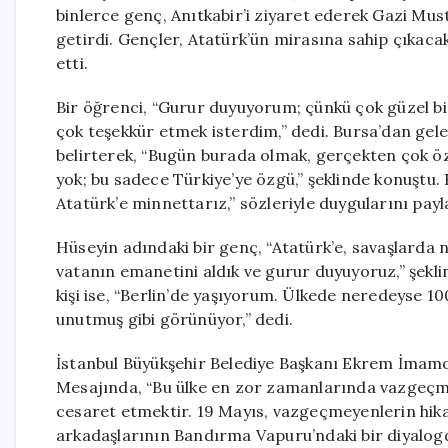
binlerce genç, Anıtkabir’i ziyaret ederek Gazi Must
getirdi. Gençler, Atatürk’ün mirasına sahip çıkacak
etti.
Bir öğrenci, “Gurur duyuyorum; çünkü çok güzel bir
çok teşekkür etmek isterdim,” dedi. Bursa’dan gelen 
belirterek, “Bugün burada olmak, gerçekten çok öze
yok; bu sadece Türkiye’ye özgü,” şeklinde konuştu. B
Atatürk’e minnettarız,” sözleriyle duygularını payla
Hüseyin adındaki bir genç, “Atatürk’e, savaşlarda n
vatanın emanetini aldık ve gurur duyuyoruz,” şeklin
kişi ise, “Berlin’de yaşıyorum. Ülkede neredeyse 1
unutmuş gibi görünüyor,” dedi.
İstanbul Büyükşehir Belediye Başkanı Ekrem İmamoğl
Mesajında, “Bu ülke en zor zamanlarında vazgeçm
cesaret etmektir. 19 Mayıs, vazgeçmeyenlerin hika
arkadaşlarının Bandırma Vapuru’ndaki bir diyalogd