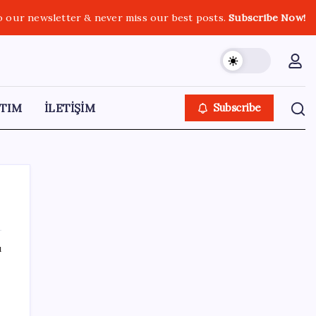
o our newsletter & never miss our best posts.
Subscribe Now!
TIM
İLETİŞİM
Subscribe
ı
SON YAZILAR
‘Çerçeve yasa’ teklifi TBMM’de… MHP’li Feti
Yıldız’dan ‘Demirtaş’ sorusuna yanıt: