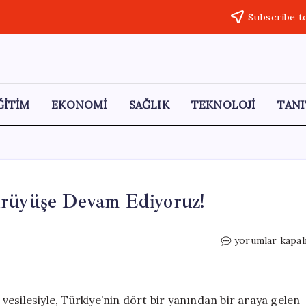
Subscribe t
ĞİTİM
EKONOMİ
SAĞLIK
TEKNOLOJİ
TANI
ürüyüşe Devam Ediyoruz!
Atatürk’ün
yorumlar kapal
İzinde
Gençlerle
Yürüyüşe
Devam
esilesiyle, Türkiye’nin dört bir yanından bir araya gelen