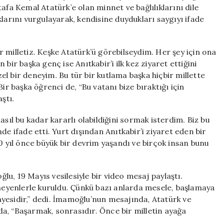
Ediyoruz!
afa Kemal Atatürk’e olan minnet ve bağlılıklarını dile
için
larını vurgulayarak, kendisine duydukları saygıyı ifade
 milletiz. Keşke Atatürk’ü görebilseydim. Her şey için ona
bir başka genç ise Anıtkabir’i ilk kez ziyaret ettiğini
l bir deneyim. Bu tür bir kutlama başka hiçbir millette
ir başka öğrenci de, “Bu vatanı bize bıraktığı için
ştı.
asıl bu kadar kararlı olabildiğini sormak isterdim. Biz bu
de ifade etti. Yurt dışından Anıtkabir’i ziyaret eden bir
00 yıl önce büyük bir devrim yaşandı ve birçok insan bunu
u, 19 Mayıs vesilesiyle bir video mesaj paylaştı.
eyenlerle kuruldu. Çünkü bazı anlarda mesele, başlamaya
yesidir,” dedi. İmamoğlu’nun mesajında, Atatürk ve
a, “Başarmak, sonrasıdır. Önce bir milletin ayağa