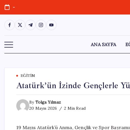
Skip
-
to
content
https://www.facebook.com/
https://twitter.com/
https://t.me/
https://www.instagram.com/
https://youtube.com/
ANA SAYFA
E
EĞITIM
Atatürk’ün İzinde Gençlerle Y
By
Tolga Yılmaz
20 Mayıs 2026
2 Min Read
19 Mayıs Atatürk’ü Anma, Gençlik ve Spor Bayramı v