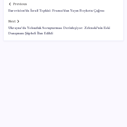
Previous
Eurovision’da İsrail Tepkisi: Fransa’dan Yayın Boykotu Çağrısı
Next
Ukrayna’da Yolsuzluk Soruşturması Derinleşiyor: Zelenski’nin Eski
Danışmanı Şüpheli İlan Edildi
SON YAZILAR
Çıkarılabilir Bataryalı Telefonlar Geri Dönüyor
Faizsiz ev ve araba alımına kısıtlama
ABD ile ticaret gerilimine rağmen artış: Çin malları