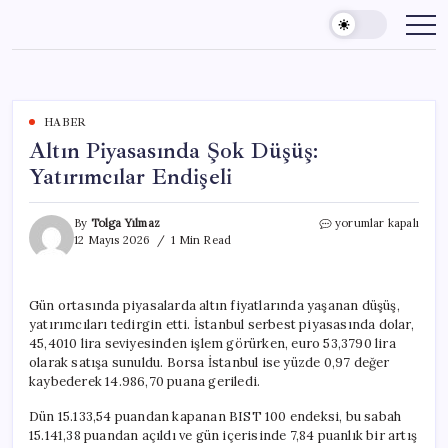
Skip
to
content
HABER
Altın Piyasasında Şok Düşüş:
Yatırımcılar Endişeli
Altın
By
Tolga Yılmaz
yorumlar kapalı
Piyasasında
12 Mayıs 2026
1 Min Read
Şok
Düşüş:
Yatırımcılar
Gün ortasında piyasalarda altın fiyatlarında yaşanan düşüş,
Endişeli
yatırımcıları tedirgin etti. İstanbul serbest piyasasında dolar,
için
45,4010 lira seviyesinden işlem görürken, euro 53,3790 lira
olarak satışa sunuldu. Borsa İstanbul ise yüzde 0,97 değer
kaybederek 14.986,70 puana geriledi.
Dün 15.133,54 puandan kapanan BIST 100 endeksi, bu sabah
15.141,38 puandan açıldı ve gün içerisinde 7,84 puanlık bir artış