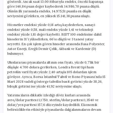
gösterdi. Ancak saat 13.00 itibarıyla endeks, önceki kapanışa
göre 146,84 puan değer kaybederek 14.986,70 puana düştü.
Günün ilk yarısında endeks, 14.975,51 puanla en düşük
seviyesini görürken, en yüksek 15.141,38 puana ulaştı.
Hizmetler endeksi yüzde 0,18 artış kaydederken, sanayi
endeksi yüzde 0,58, mali endeks yüzde 1,41 ve teknoloji
endeksi yüzde 1,81 değer kaybetti. BIST 100 endeksine dahil
hisselerin 31’i yükselirken, 66’sı düştü ve 3 tanesi yatay
seyretti. En çok işlem gören hisseler arasında Sasa Polyester,
Astor Enerji, Ereğli Demir Çelik, Akbank ve Kardemir (D)
bulunuyor.
Uluslararası piyasalarda altının ons fiyatı, yüzde 0,7’lik bir
düşüşle 4.700 dolara gerilerken, Londra Brent tipi ham
petrolün varil fiyatı yüzde 2,40 artışla 105 dolardan işlem
görüyor. Ayrıca, Borsa İstanbul Tahvil ve Bono Piyasası’nda 15
Mart 2028 vadeli gösterge tahvilin basit getirisi yüzde 38,26,
bileşik getirisi ise yüzde 41,92 seviyesine ulaştı.
Yatırımcıların dikkatle izlediği döviz kurları arasında
avro/dolar paritesi 1,1750, sterlin/dolar paritesi 1,3540 ve
dolar/yen paritesi 157,6 düzeyinde kaydedildi. Ekonomik
belirsizliklerin etkisiyle piyasalarda dalgalanmaların devam