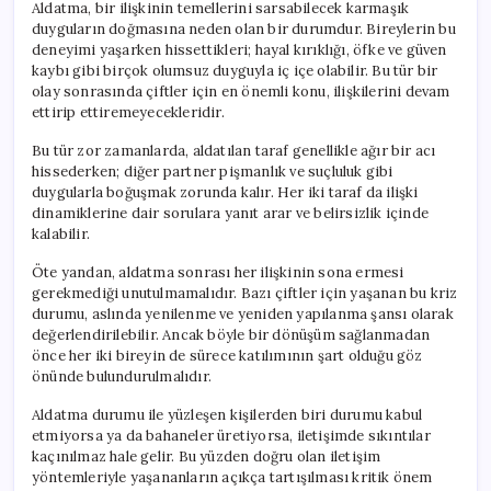
Aldatma, bir ilişkinin temellerini sarsabilecek karmaşık
Şekillendirebilirsiniz
duyguların doğmasına neden olan bir durumdur. Bireylerin bu
için
deneyimi yaşarken hissettikleri; hayal kırıklığı, öfke ve güven
kaybı gibi birçok olumsuz duyguyla iç içe olabilir. Bu tür bir
olay sonrasında çiftler için en önemli konu, ilişkilerini devam
ettirip ettiremeyecekleridir.
Bu tür zor zamanlarda, aldatılan taraf genellikle ağır bir acı
hissederken; diğer partner pişmanlık ve suçluluk gibi
duygularla boğuşmak zorunda kalır. Her iki taraf da ilişki
dinamiklerine dair sorulara yanıt arar ve belirsizlik içinde
kalabilir.
Öte yandan, aldatma sonrası her ilişkinin sona ermesi
gerekmediği unutulmamalıdır. Bazı çiftler için yaşanan bu kriz
durumu, aslında yenilenme ve yeniden yapılanma şansı olarak
değerlendirilebilir. Ancak böyle bir dönüşüm sağlanmadan
önce her iki bireyin de sürece katılımının şart olduğu göz
önünde bulundurulmalıdır.
Aldatma durumu ile yüzleşen kişilerden biri durumu kabul
etmiyorsa ya da bahaneler üretiyorsa, iletişimde sıkıntılar
kaçınılmaz hale gelir. Bu yüzden doğru olan iletişim
yöntemleriyle yaşananların açıkça tartışılması kritik önem