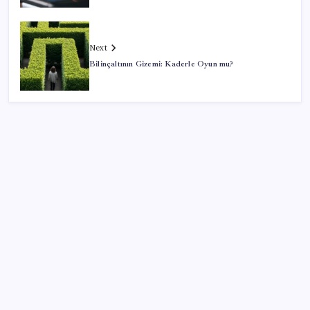
Next
Bilinçaltının Gizemi: Kaderle Oyun mu?
SON YAZILAR
‘Çerçeve yasa’ teklifi TBMM’de… MHP’li Feti
Yıldız’dan ‘Demirtaş’ sorusuna yanıt: ‘Bekleyin’
Enflasyon saatler sonra açıklanacak! Hemen