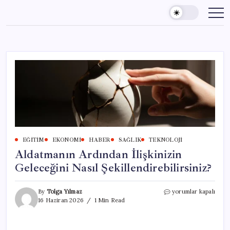
Skip
to
content
EĞITIM
EKONOMI
HABER
SAĞLIK
TEKNOLOJI
Aldatmanın Ardından İlişkinizin
Geleceğini Nasıl Şekillendirebilirsiniz?
Aldatmanın
By
Tolga Yılmaz
yorumlar kapalı
Ardından
16 Haziran 2026
1 Min Read
İlişkinizin
Geleceğini
Nasıl