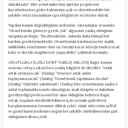
olmaktadır.” Site yönetimlerinin işletme projelerini
hazırlarken her gider kaleminin açık ve denetlenebilir bir
şekilde ortaya konulması gerektiğini de sözlerine ekledi.
Yapılan kanun değişikliğinin ardından, vatandaşlar arasında
“Genel kurula gitmeye gerek yok” algısının yanlış olduğunu
vurgulayan Sağır, “Bu düzenleme, aslında daha bilinçli bir
katılım gerektirmektedir. Genel kurula katılmayan bir malik,
mülkünün yönetimine dair en önemli karar süreçlerinden uzak
kalır ve ileride mağduriyet yaşayabilir,” şeklinde konuştu.
AİDATLARLA İLGİLİ DÖRT YANLIŞ ANLAYIŞ Sağır, kanun
sonrası ortaya çıkan bazı yanlış bilgileri de düzeltti: “Aidat
artık artmayacak.” (Yanlış) “Yönetici artık aidat
toplayamayacak.” (Yanlış) “Genel kurul yapılmasa da olur.”
(Yanlış) “Giderler sabitlendi.” (Yanlış) Site yönetiminin sadece
aidat toplamakla sınırlı olmadığını, mali disiplin ve hukukun
gerektirdiği profesyonel bir alan olduğunu belirten Sağır,
ortak yaşamın sürdürülebilmesi için zorunlu giderlerin
karşılanmasının önemine dikkat çekti. Aidat sürecinin şeffaf
ve genel kurul iradesine uygun bir şekilde yürütülmesinin şart
olduğunun altını çizdi.