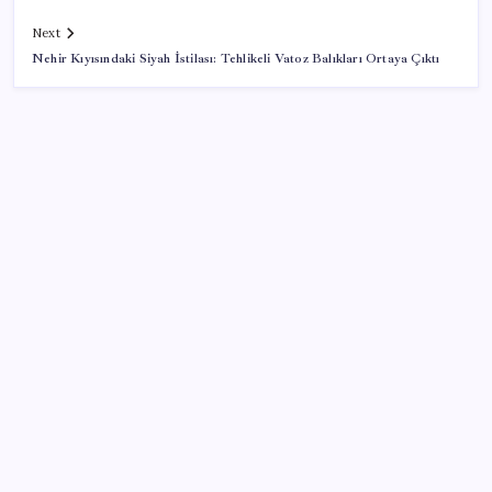
Next
Nehir Kıyısındaki Siyah İstilası: Tehlikeli Vatoz Balıkları Ortaya Çıktı
SON YAZILAR
‘Çerçeve yasa’ teklifi TBMM’de… MHP’li Feti
Yıldız’dan ‘Demirtaş’ sorusuna yanıt: ‘Bekleyin’
Enflasyon saatler sonra açıklanacak! Hemen
duyuracağız!
Kullanıcı sayısı 1 milyarı aştı