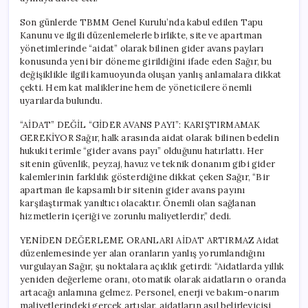
Son günlerde TBMM Genel Kurulu’nda kabul edilen Tapu
Kanunu ve ilgili düzenlemelerle birlikte, site ve apartman
yönetimlerinde “aidat” olarak bilinen gider avans payları
konusunda yeni bir döneme girildiğini ifade eden Sağır, bu
değişiklikle ilgili kamuoyunda oluşan yanlış anlamalara dikkat
çekti. Hem kat maliklerine hem de yöneticilere önemli
uyarılarda bulundu.
“AİDAT” DEĞİL “GİDER AVANS PAYI”: KARIŞTIRMAMAK
GEREKİYOR Sağır, halk arasında aidat olarak bilinen bedelin
hukuki terimle “gider avans payı” olduğunu hatırlattı. Her
sitenin güvenlik, peyzaj, havuz ve teknik donanım gibi gider
kalemlerinin farklılık gösterdiğine dikkat çeken Sağır, “Bir
apartman ile kapsamlı bir sitenin gider avans payını
karşılaştırmak yanıltıcı olacaktır. Önemli olan sağlanan
hizmetlerin içeriği ve zorunlu maliyetlerdir,” dedi.
YENİDEN DEĞERLEME ORANLARI AİDAT ARTIRMAZ Aidat
düzenlemesinde yer alan oranların yanlış yorumlandığını
vurgulayan Sağır, şu noktalara açıklık getirdi: “Aidatlarda yıllık
yeniden değerleme oranı, otomatik olarak aidatların o oranda
artacağı anlamına gelmez. Personel, enerji ve bakım-onarım
maliyetlerindeki gerçek artışlar, aidatların asıl belirleyicisi