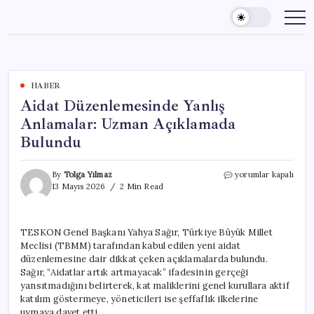
Skip
to
content
HABER
Aidat Düzenlemesinde Yanlış
Anlamalar: Uzman Açıklamada
Bulundu
Aidat
By
Tolga Yılmaz
yorumlar kapalı
Düzenlemesinde
13 Mayıs 2026
2 Min Read
Yanlış
Anlamalar:
Uzman
TESKON Genel Başkanı Yahya Sağır, Türkiye Büyük Millet
Açıklamada
Meclisi (TBMM) tarafından kabul edilen yeni aidat
Bulundu
için
düzenlemesine dair dikkat çeken açıklamalarda bulundu.
Sağır, “Aidatlar artık artmayacak” ifadesinin gerçeği
yansıtmadığını belirterek, kat maliklerini genel kurullara aktif
katılım göstermeye, yöneticileri ise şeffaflık ilkelerine
uymaya davet etti.