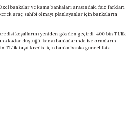
Kredisi
Özel bankalar ve kamu bankaları arasındaki faiz farkları
İçin
erek araç sahibi olmayı planlayanlar için bankaların
Güncel
Faiz
Oranları:
redisi koşullarını yeniden gözden geçirdi. 400 bin TL’lik
En
ivarına kadar düştüğü, kamu bankalarında ise oranların
Uygun
n TL’lik taşıt kredisi için banka banka güncel faiz
Teklifler
için