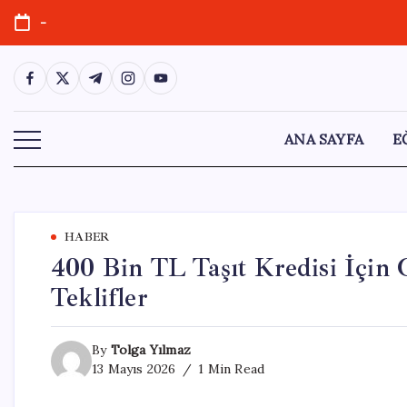
Skip
-
to
content
https://www.facebook.com/
https://twitter.com/
https://t.me/
https://www.instagram.com/
https://youtube.com/
ANA SAYFA
E
HABER
400 Bin TL Taşıt Kredisi İçin 
Teklifler
By
Tolga Yılmaz
13 Mayıs 2026
1 Min Read