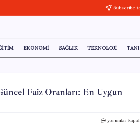
Subscribe t
ĞİTİM
EKONOMİ
SAĞLIK
TEKNOLOJİ
TANI
Güncel Faiz Oranları: En Uygun
400
yorumlar kapal
Bin
TL
Taşıt