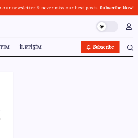
o our newsletter & never miss our best posts.
Subscribe Now!
TIM
İLETİŞİM
Subscribe
SON YAZILAR
ı
‘Çerçeve yasa’ teklifi TBMM’de… MHP’li Feti
Yıldız’dan ‘Demirtaş’ sorusuna yanıt: