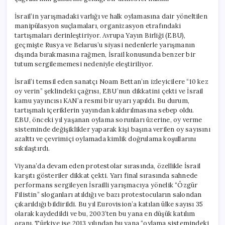
İsrail’in yarışmadaki varlığı ve halk oylamasına dair yöneltilen
manipülasyon suçlamaları, organizasyon etrafındaki
tartışmaları derinleştiriyor. Avrupa Yayın Birliği (EBU),
geçmişte Rusya ve Belarus’u siyasi nedenlerle yarışmanın
dışında bırakmasına rağmen, İsrail konusunda benzer bir
tutum sergilememesi nedeniyle eleştiriliyor.
İsrail’i temsil eden sanatçı Noam Bettan’ın izleyicilere “10 kez
oy verin” şeklindeki çağrısı, EBU’nun dikkatini çekti ve İsrail
kamu yayıncısı KAN’a resmi bir uyarı yapıldı. Bu durum,
tartışmalı içeriklerin yayından kaldırılmasına sebep oldu.
EBU, önceki yıl yaşanan oylama sorunları üzerine, oy verme
sisteminde değişiklikler yaparak kişi başına verilen oy sayısını
azalttı ve çevrimiçi oylamada kimlik doğrulama koşullarını
sıkılaştırdı.
Viyana’da devam eden protestolar sırasında, özellikle İsrail
karşıtı gösteriler dikkat çekti. Yarı final sırasında sahnede
performans sergileyen İsrailli yarışmacıya yönelik “Özgür
Filistin” sloganları atıldığı ve bazı protestocuların salondan
çıkarıldığı bildirildi. Bu yıl Eurovision’a katılan ülke sayısı 35
olarak kaydedildi ve bu, 2003’ten bu yana en düşük katılım
oranı. Türkiye ise 2013 yılından bu yana “oylama sistemindeki