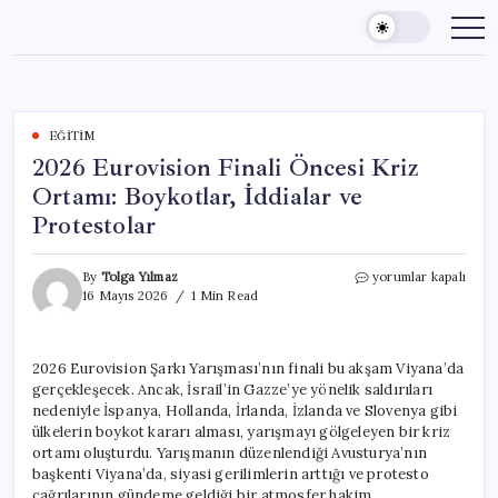
Skip
to
content
EĞITIM
2026 Eurovision Finali Öncesi Kriz
Ortamı: Boykotlar, İddialar ve
Protestolar
2026
By
Tolga Yılmaz
yorumlar kapalı
Eurovision
16 Mayıs 2026
1 Min Read
Finali
Öncesi
Kriz
2026 Eurovision Şarkı Yarışması’nın finali bu akşam Viyana’da
Ortamı:
gerçekleşecek. Ancak, İsrail’in Gazze’ye yönelik saldırıları
Boykotlar,
İddialar
nedeniyle İspanya, Hollanda, İrlanda, İzlanda ve Slovenya gibi
ve
ülkelerin boykot kararı alması, yarışmayı gölgeleyen bir kriz
Protestolar
ortamı oluşturdu. Yarışmanın düzenlendiği Avusturya’nın
için
başkenti Viyana’da, siyasi gerilimlerin arttığı ve protesto
çağrılarının gündeme geldiği bir atmosfer hakim.