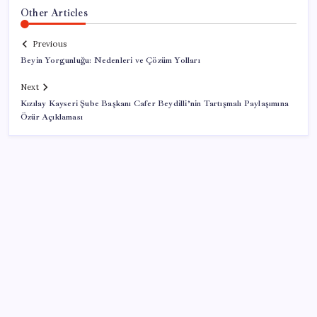
Other Articles
Previous
Beyin Yorgunluğu: Nedenleri ve Çözüm Yolları
Next
Kızılay Kayseri Şube Başkanı Cafer Beydilli’nin Tartışmalı Paylaşımına
Özür Açıklaması
SON YAZILAR
Çıkarılabilir Bataryalı Telefonlar Geri Dönüyor