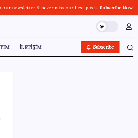
o our newsletter & never miss our best posts.
Subscribe Now!
TIM
İLETİŞİM
Subscribe
SON YAZILAR
ı
‘Çerçeve yasa’ teklifi TBMM’de… MHP’li Feti
Yıldız’dan ‘Demirtaş’ sorusuna yanıt: