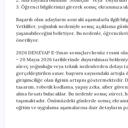
2. Ana sayfada bulunan “Sonuçlar” veya “Duyurular
3. Öğrenci bilgilerinizi girerek sonuç ekranınıza ul
Başarılı olan adayların sonraki aşamalarla ilgili bi
Yetkililer, yoğunluk nedeniyle sonuç açıklama günl
yaşanabileceğini belirtiyor. Bu nedenle, öğrenciler
öneriliyor.
2026 DENEYAP E-Sınav sonuçları henüz resmi olar
– 20 Mayıs 2026 tarihlerinde duyurulması bekleni
süreç yoğunluğu veya teknik nedenlerden dolayı takv
gerçekleştirilen sınav, başvuru sayısındaki artışla
girişimciliğe olan ilginin artışını göstermektedir
tasarım, robotik kodlama, yapay zeka, siber güvenli
alma fırsatı bulacaklar. Bu nedenle sonuç süreci, 
taşımaktadır. Önümüzdeki günlerde sonuç ekranının
eğitim ve uygulama aşamalarına dair detayların pa