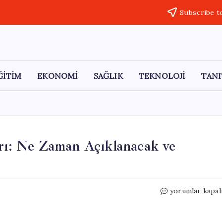
Subscribe t
ĞİTİM
EKONOMİ
SAĞLIK
TEKNOLOJİ
TANI
ı: Ne Zaman Açıklanacak ve
2026
yorumlar kapal
DENEYAP
Sınav
Sonuçları: