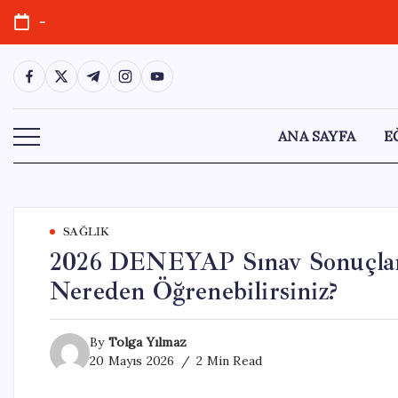
Skip
-
to
content
https://www.facebook.com/
https://twitter.com/
https://t.me/
https://www.instagram.com/
https://youtube.com/
ANA SAYFA
E
SAĞLIK
2026 DENEYAP Sınav Sonuçlar
Nereden Öğrenebilirsiniz?
By
Tolga Yılmaz
20 Mayıs 2026
2 Min Read