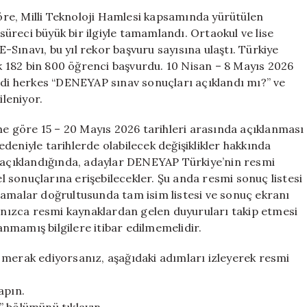
Ne
re, Milli Teknoloji Hamlesi kapsamında yürütülen
Zaman
reci büyük bir ilgiyle tamamlandı. Ortaokul ve lise
Açıklanacak
Sınavı, bu yıl rekor başvuru sayısına ulaştı. Türkiye
ve
ık 182 bin 800 öğrenci başvurdu. 10 Nisan – 8 Mayıs 2026
Nereden
imdi herkes “DENEYAP sınav sonuçları açıklandı mı?” ve
Öğrenebilirsini
ileniyor.
için
 göre 15 – 20 Mayıs 2026 tarihleri arasında açıklanması
deniyle tarihlerde olabilecek değişiklikler hakkında
r açıklandığında, adaylar DENEYAP Türkiye’nin resmi
el sonuçlarına erişebilecekler. Şu anda resmi sonuç listesi
alar doğrultusunda tam isim listesi ve sonuç ekranı
alnızca resmi kaynaklardan gelen duyuruları takip etmesi
nmamış bilgilere itibar edilmemelidir.
 merak ediyorsanız, aşağıdaki adımları izleyerek resmi
apın.