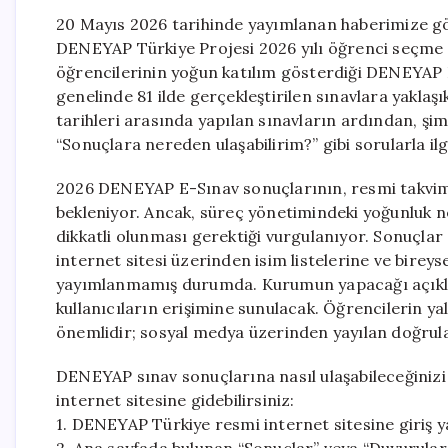
20 Mayıs 2026 tarihinde yayımlanan haberimize gö
DENEYAP Türkiye Projesi 2026 yılı öğrenci seçme sü
öğrencilerinin yoğun katılım gösterdiği DENEYAP E-
genelinde 81 ilde gerçekleştirilen sınavlara yaklaş
tarihleri arasında yapılan sınavların ardından, ş
“Sonuçlara nereden ulaşabilirim?” gibi sorularla ilg
2026 DENEYAP E-Sınav sonuçlarının, resmi takvime
bekleniyor. Ancak, süreç yönetimindeki yoğunluk ne
dikkatli olunması gerektiği vurgulanıyor. Sonuçla
internet sitesi üzerinden isim listelerine ve bireys
yayımlanmamış durumda. Kurumun yapacağı açıklam
kullanıcıların erişimine sunulacak. Öğrencilerin y
önemlidir; sosyal medya üzerinden yayılan doğrula
DENEYAP sınav sonuçlarına nasıl ulaşabileceğinizi
internet sitesine gidebilirsiniz:
1. DENEYAP Türkiye resmi internet sitesine giriş y