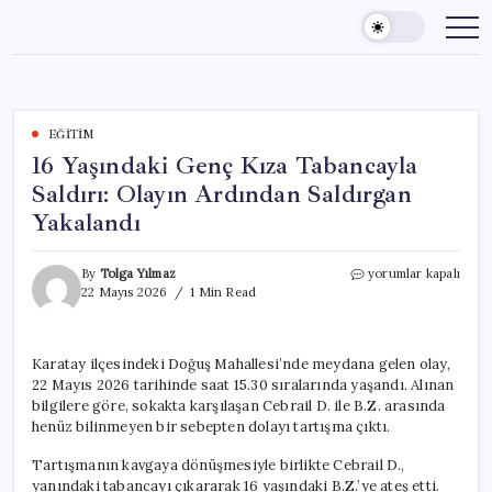
Skip
to
content
EĞITIM
16 Yaşındaki Genç Kıza Tabancayla
Saldırı: Olayın Ardından Saldırgan
Yakalandı
16
By
Tolga Yılmaz
yorumlar kapalı
Yaşındaki
22 Mayıs 2026
1 Min Read
Genç
Kıza
Tabancayla
Karatay ilçesindeki Doğuş Mahallesi’nde meydana gelen olay,
Saldırı:
22 Mayıs 2026 tarihinde saat 15.30 sıralarında yaşandı. Alınan
Olayın
Ardından
bilgilere göre, sokakta karşılaşan Cebrail D. ile B.Z. arasında
Saldırgan
henüz bilinmeyen bir sebepten dolayı tartışma çıktı.
Yakalandı
için
Tartışmanın kavgaya dönüşmesiyle birlikte Cebrail D.,
yanındaki tabancayı çıkararak 16 yaşındaki B.Z.’ye ateş etti.